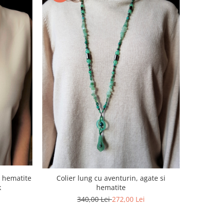
e, hematite
Colier lung cu aventurin, agate si
k
hematite
340,00 Lei
272,00 Lei