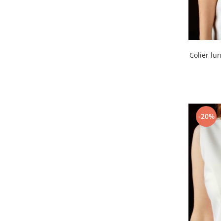
Colier lu
-20%