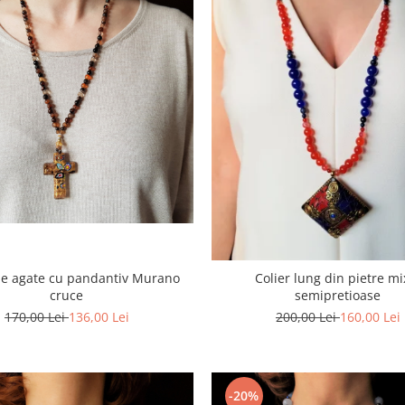
de agate cu pandantiv Murano
Colier lung din pietre mi
cruce
semipretioase
170,00 Lei
136,00 Lei
200,00 Lei
160,00 Lei
-20%