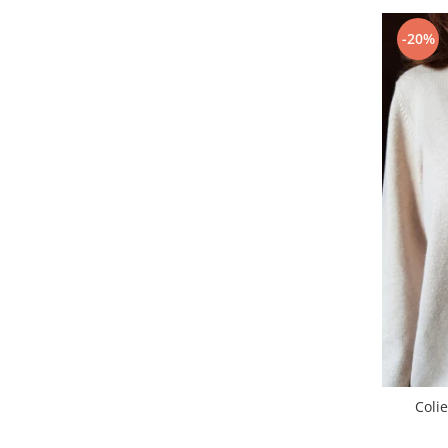
-20%
Coli