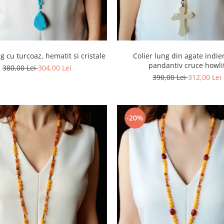
ng cu turcoaz, hematit si cristale
Colier lung din agate indie
pandantiv cruce howli
380,00 Lei
304,00 Lei
390,00 Lei
312,00 Lei
-20%