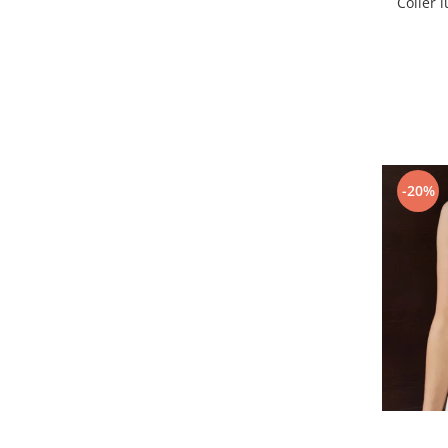
Colier 
-20%