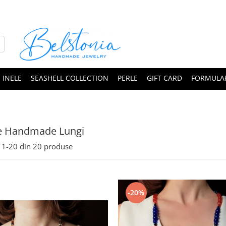
INELE
SEASHELL COLLECTION
PERLE
GIFT CARD
FORMULAR
re Handmade Lungi
1-
20
din
20
produse
-20%