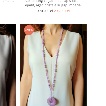
, hematit,
Colier lung cu jad bleu, lapis lazuli,
opalit, agat, cristale si jasp imperial
370,00 Lei
296,00 Lei
-20%