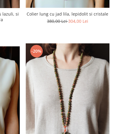
Colier lung cu jad lila, lepidolit si cristale
 lazuli, si
ra
380,00 Lei
304,00 Lei
-20%