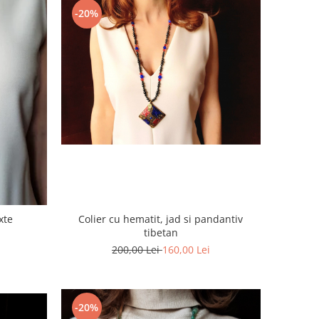
-20%
xte
Colier cu hematit, jad si pandantiv
tibetan
200,00 Lei
160,00 Lei
-20%