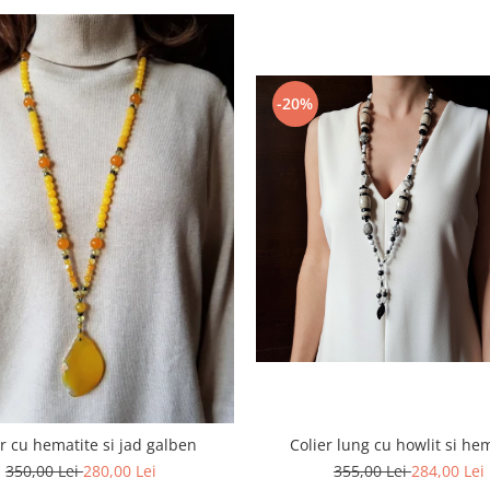
-20%
Colier lung cu howlit si he
er cu hematite si jad galben
355,00 Lei
284,00 Lei
350,00 Lei
280,00 Lei