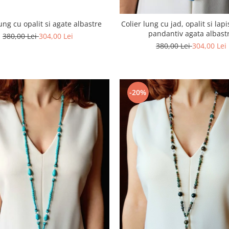
lung cu opalit si agate albastre
Colier lung cu jad, opalit si lapis
pandantiv agata albast
380,00 Lei
304,00 Lei
380,00 Lei
304,00 Lei
-20%