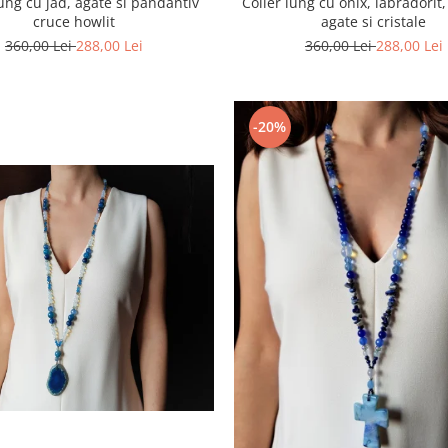
lung cu jad, agate si pandantiv
Colier lung cu onix, labradorit
cruce howlit
agate si cristale
360,00 Lei
288,00 Lei
360,00 Lei
288,00 Lei
-20%