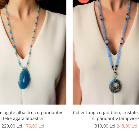
de agate albastre cu pandantiv
Colier lung cu jad bleu, cristal
felie agata albastra
si pandantiv lampwor
220,00 Lei
176,00 Lei
310,00 Lei
248,00 Lei