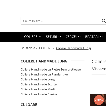
COLIERE
SETURI
CERCEI
BRATARI
Coliere Handmade cu Pietre
Seturi Handmade - Colier si cercei
Cercei Handmade cu Pietre
Bratari Handmade cu Pietre
Semipretioase
Semipretioase
Semipretioase
Seturi Handmade - Colier, cercei si
COLIERE
SETURI
CERCEI
BRATARI
Coliere Handmade cu Pandantive
bratara
Cercei Handmade din Perle
Coliere Handmade Lungi
Seturi Handmade - Colier si
Cercei Handmade din Scoici
Belstonia /
COLIERE /
Coliere Handmade Lungi
bratara
Coliere Handmade Scurte
Cercei Handmade Lungi
Coliere Handmade Medii
Colie
COLIERE HANDMADE LUNGI
Coliere Handmade Clasice
Afiseaza:
Coliere Handmade cu Pietre Semipretioase
Coliere Handmade cu Pandantive
Coliere Handmade Lungi
Coliere Handmade Scurte
Coliere Handmade Medii
Coliere Handmade Clasice
-20%
CULOARE