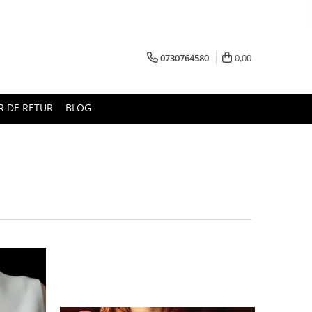
0730764580
0,00
 DE RETUR
BLOG