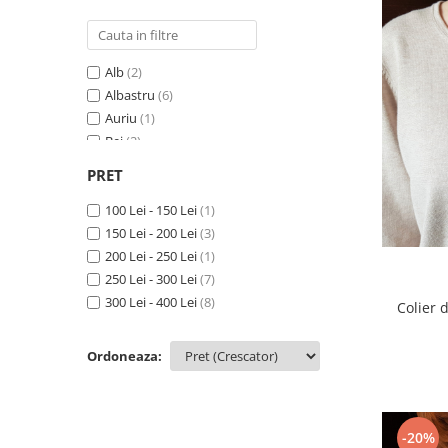
Alb
(2)
Albastru
(6)
Auriu
(1)
Bej
(2)
Bleu
(2)
PRET
Bleumarin
(2)
Coniac
100 Lei - 150 Lei
(1)
(1)
Galben
150 Lei - 200 Lei
(3)
(3)
Gri
200 Lei - 250 Lei
(1)
(1)
Lila
250 Lei - 300 Lei
(1)
(7)
Maro
300 Lei - 400 Lei
(2)
(8)
Colier 
Negru
(5)
Portocaliu
(4)
Ordoneaza:
Rosu
(3)
Roz
(1)
Transparent
(1)
-20%
Turcoaz
(1)