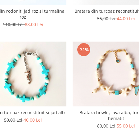
in rodonit, jad roz si turmalina
Bratara din turcoaz reconstitui
roz
55,00 Lei
44,00 Lei
110,00 Lei
88,00 Lei
-31%
u turcoaz reconstituit si jad alb
Bratara howlit, lava alba, tur
hematit
50,00 Lei
40,00 Lei
80,00 Lei
55,00 Lei