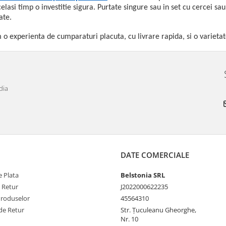
celasi timp o investitie sigura.
Purtate singure sau in set cu cercei sau
ate.
 o experienta de cumparaturi placuta, cu livrare rapida, si o varietat
dia
DATE COMERCIALE
 Plata
Belstonia SRL
e Retur
J2022000622235
Produselor
45564310
de Retur
Str. Țuculeanu Gheorghe,
Nr. 10