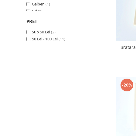
Galben
(1)
Gri
(1)
Negru
(1)
PRET
Roz
(3)
Turcoaz
Sub 50 Lei
(5)
(2)
Verde
50 Lei - 100 Lei
(1)
(11)
Bratara 
-20%