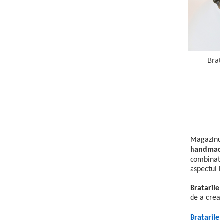
Bra
Magazinu
handma
combinati
aspectul 
Brataril
de a cre
Brataril