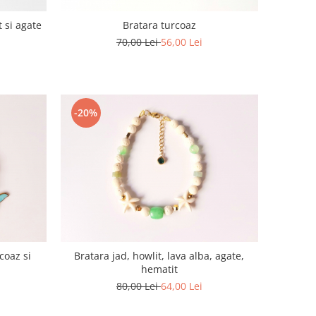
t si agate
Bratara turcoaz
70,00 Lei
56,00 Lei
-20%
coaz si
Bratara jad, howlit, lava alba, agate,
hematit
80,00 Lei
64,00 Lei