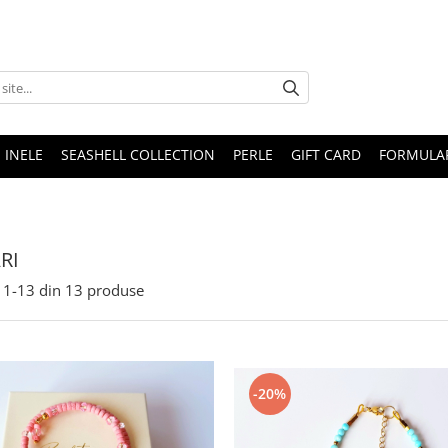
INELE
SEASHELL COLLECTION
PERLE
GIFT CARD
FORMULAR
RI
1-
13
din
13
produse
-20%