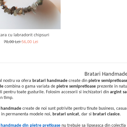
tara cu labradorit chipsuri
70,00 Lei
56,00 Lei
Bratari Handmad
l nostru va ofera
bratari handmade
create din
pietre semipretioas
de
combina o gama variata de
pietre semipretioase
prezente in natura
i pentru toate gusturile. Folosim accesorii si inchizatori din
argint sa
in timp.
e handmade
create de noi sunt potrivite pentru tinute business, cas
a in permanenta modele noi,
bratari
unicat
, dar si
bratari clasice
.
e handmade din pietre pretioase
nu trebuie sa lipseasca din colectia