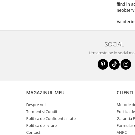
fiind in a
neobserv
Va oferim
SOCIAL
Urmareste-ne in social me
MAGAZINUL MEU
CLIENTI
Despre noi
Metode de
Termeni si Conditii
Politica d
Politica de Confidentialitate
Garantia 
Politica de livrare
Formular 
Contact
ANPC