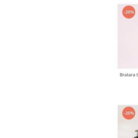
-20%
Bratara t
-20%