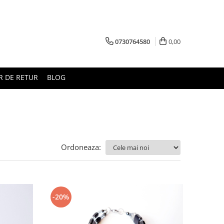
0730764580
0,00
 DE RETUR
BLOG
Ordoneaza:
-20%