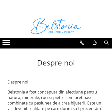
COLIERE
SETURI
CERCEI
BRATARI
Coliere Handmade cu Pietre
Seturi Handmade - Colier si cercei
Cercei Handmade cu Pietre
Bratari Handmade cu Pietre
Semipretioase
Semipretioase
Semipretioase
Seturi Handmade - Colier, cercei si
Coliere Handmade cu Pandantive
bratara
Cercei Handmade din Perle
Coliere Handmade Lungi
Seturi Handmade - Colier si
Cercei Handmade din Scoici
bratara
Coliere Handmade Scurte
Cercei Handmade Lungi
Despre noi
Coliere Handmade Medii
Coliere Handmade Clasice
Despre noi
Belstonia a fost conceputa din afectiune pentru
natura, minerale, roci si pietre semipretioase,
combinate cu pasiunea de a crea bijuterii. Este un
vis devenit realitate pe care dorim sa-l prezentăm