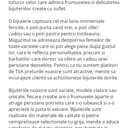
tuturor celor care admira frumusetea si delicatetea
bijuteriilor create cu suflet.
O bijuterie capteaza cel mai bine momentele
fericite, o poti purta cand vrei, o poti oferi
cadou sau o poti pastra pentru totdeauna.
Magazinul se adreseaza deopotriva femeilor de
toate varstele care isi pot alege piese dupa gustul
lor, care le reflecta personalitatea, precum si
barbatilor care doresc sa ofere un cadou unei
persoane deosebite. Pentru ca nu suntem platitori
de TVA preturile noastre sunt atractive, menite sa
incurajeze clientii sa achizitioneze bijuteriile dorite.
Bijuteriile noastre sunt variate, modele clasice sau
unicate, fiecare creatie are o frumusete aparte si
atrage persoana potrivita care s-o iubească si s-o
aprecieze la justa ei valoare. Bijuteriile sunt
realizate din materiale de calitate si pietre
semipretioase selectionate cu grija, menite a aduce