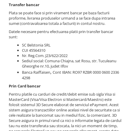
Transfer bancar
Plata se poate face si prin virament bancar pe baza facturii
proforme, livrarea produselor urmand a se face dupa intrarea
sumei (contravaloarea totala a facturii) in contul nostru.
Datele necesare pentru efectuarea platii prin transfer bancar
sunt:
SC Belstonia SRL
CUI 45564310
Nr. Reg.Com. J23/622/2022
Sediul social: Comuna Chiajna, sat Rosu, str. Tuculeanu
Gheorghe nr.10, judet Ilfov
,
Banca Raiffaisen
Cont IBAN: RO97 RZBR 0000 0600 2336
4298
Prin Card bancar
Pentru platile cu carduri de credit/debit emise sub sigla Visa si
MasterCard (Visa/Visa Electron si Mastercard/Maestro) este
folosit sistemul 3D Secure elaborat de serviciul ePayment. Acest
sistem asigura tranzactiilor online acelasi nivel de securitate ca si
cele realizate la bancomat sau in mediul fizic, la comerciant. 3D
Secure asigura in primul rand ca nici o informatie legata de cardul
tau nu este transferata sau stocata, la nici un moment de timp,