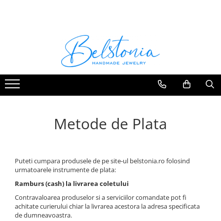
COLIERE
SETURI
CERCEI
BRATARI
Coliere Handmade cu Pietre
Seturi Handmade - Colier si cercei
Cercei Handmade cu Pietre
Bratari Handmade cu Pietre
Semipretioase
Semipretioase
Semipretioase
Seturi Handmade - Colier, cercei si
Coliere Handmade cu Pandantive
bratara
Cercei Handmade din Perle
Coliere Handmade Lungi
Seturi Handmade - Colier si
Cercei Handmade din Scoici
bratara
Coliere Handmade Scurte
Cercei Handmade Lungi
Metode de Plata
Coliere Handmade Medii
Coliere Handmade Clasice
Puteti cumpara produsele de pe site-ul belstonia.ro folosind
urmatoarele instrumente de plata:
Ramburs (cash) la livrarea coletului
Contravaloarea produselor si a serviciilor comandate pot fi
achitate curierului chiar la livrarea acestora la adresa specificata
de dumneavoastra.