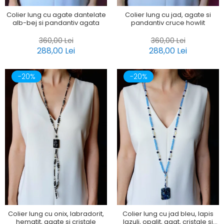
Colier lung cu agate dantelate
Colier lung cu jad, agate si
alb-bej si pandantiv agata
pandantiv cruce howlit
360,00 Lei
360,00 Lei
288,00 Lei
288,00 Lei
-20%
-20%
Colier lung cu onix, labradorit,
Colier lung cu jad bleu, lapis
hematit, agate si cristale
lazuli, opalit, agat, cristale si