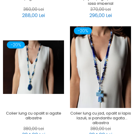
jasp imperial
360,00 Lei
370,00 Lei
288,00 Lei
296,00 Lei
-20%
-20%
Colier lung cu opalit si agate
Colier lung cu jad, opalit si lapis
albastre
lazuli, si pandantiv agata
albastra
380,00 Lei
380,00 Lei