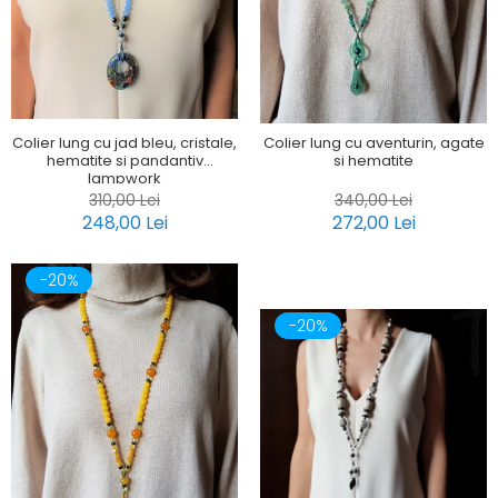
Colier lung cu jad bleu, cristale,
Colier lung cu aventurin, agate
hematite si pandantiv
si hematite
lampwork
310,00 Lei
340,00 Lei
248,00 Lei
272,00 Lei
-20%
-20%