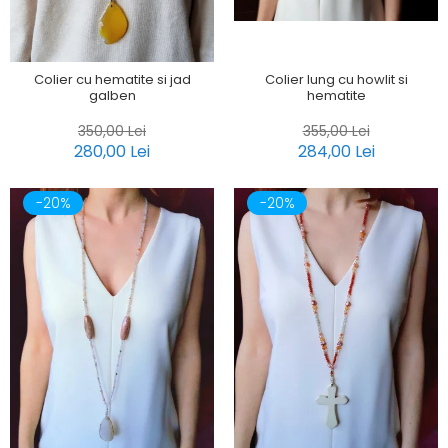
Colier lung cu howlit si
Colier cu hematite si jad
hematite
galben
355,00 Lei
350,00 Lei
284,00 Lei
280,00 Lei
-20%
-20%