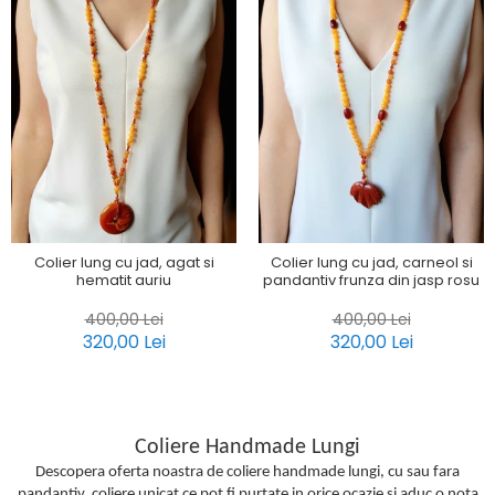
Colier lung cu jad, agat si
Colier lung cu jad, carneol si
hematit auriu
pandantiv frunza din jasp rosu
400,00 Lei
400,00 Lei
320,00 Lei
320,00 Lei
Coliere Handmade Lungi
Descopera oferta noastra de coliere handmade lungi, cu sau fara
pandantiv, coliere unicat ce pot fi purtate in orice ocazie si aduc o nota