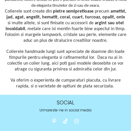
de eleganta tinutelor de zi sau de seara.
Colierele sunt create din
pietre semipretioase
precum
ametist,
jad, agat, angelit, hematit, coral, cuart, turcoaz, opalit, onix
si multe altele, si sunt finisate cu accesorii de
argint sau otel
inoxidabil
,
metale care isi mentin foarte bine aspectul in timp.
Folosim si
margele lampwork, cristale sau perle, elemente care
aduc un plus de stralucire creatiilor noastre.
Colierele handmade lungi sunt apreciate de doamne din toate
timpurile pentru eleganta si rafinamentul lor. Daca nu ai in
colectie un colier lung, aici poti gasi modele deosebite ce vor
atrage cu siguranta privirea si admiratia celor din jur.
Va oferim o experienta de cumparaturi placuta, cu livrare
rapida, si o varietate de optiuni de plata securizata.
SOCIAL
Urmareste-ne in social media