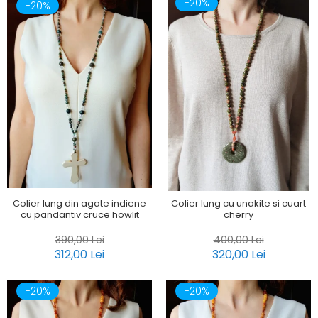
-20%
-20%
Colier lung din agate indiene
Colier lung cu unakite si cuart
cu pandantiv cruce howlit
cherry
390,00 Lei
400,00 Lei
312,00 Lei
320,00 Lei
-20%
-20%