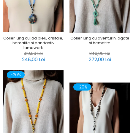
Colier lung cu jad bleu, cristale,
Colier lung cu aventurin, agate
hematite si pandantiv
si hematite
lampwork
310,00 Lei
340,00 Lei
248,00 Lei
272,00 Lei
-20%
-20%