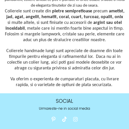
de eleganta tinutelor de zi sau de seara.
Colierele sunt create din
pietre semipretioase
precum
ametist,
jad, agat, angelit, hematit, coral, cuart, turcoaz, opalit, onix
si multe altele, si sunt finisate cu accesorii de
argint sau otel
inoxidabil
,
metale care isi mentin foarte bine aspectul in timp.
Folosim si
margele lampwork, cristale sau perle, elemente care
aduc un plus de stralucire creatiilor noastre.
Colierele handmade lungi sunt apreciate de doamne din toate
timpurile pentru eleganta si rafinamentul lor. Daca nu ai in
colectie un colier lung, aici poti gasi modele deosebite ce vor
atrage cu siguranta privirea si admiratia celor din jur.
Va oferim o experienta de cumparaturi placuta, cu livrare
rapida, si o varietate de optiuni de plata securizata.
SOCIAL
Urmareste-ne in social media