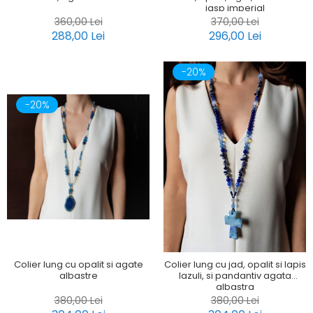
jasp imperial
360,00 Lei
370,00 Lei
288,00 Lei
296,00 Lei
-20%
-20%
Colier lung cu opalit si agate
Colier lung cu jad, opalit si lapis
albastre
lazuli, si pandantiv agata
albastra
380,00 Lei
380,00 Lei