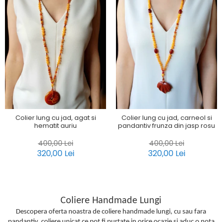
Colier lung cu jad, agat si
Colier lung cu jad, carneol si
hematit auriu
pandantiv frunza din jasp rosu
400,00 Lei
400,00 Lei
320,00 Lei
320,00 Lei
Coliere Handmade Lungi
Descopera oferta noastra de coliere handmade lungi, cu sau fara
pandantiv, coliere unicat ce pot fi purtate in orice ocazie si aduc o nota