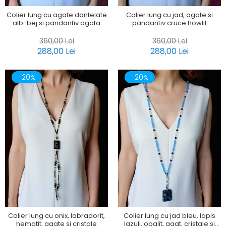
Colier lung cu agate dantelate
Colier lung cu jad, agate si
alb-bej si pandantiv agata
pandantiv cruce howlit
360,00 Lei
360,00 Lei
288,00 Lei
288,00 Lei
-20%
-20%
Colier lung cu onix, labradorit,
Colier lung cu jad bleu, lapis
hematit, agate si cristale
lazuli, opalit, agat, cristale si