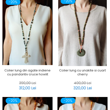
-20%
-20%
Colier lung din agate indiene
Colier lung cu unakite si cuart
cu pandantiv cruce howlit
cherry
390,00 Lei
400,00 Lei
312,00 Lei
320,00 Lei
-20%
-20%