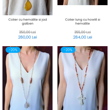
Colier lung cu howlit si
Colier cu hematite si jad
hematite
galben
355,00 Lei
350,00 Lei
284,00 Lei
280,00 Lei
-20%
-20%