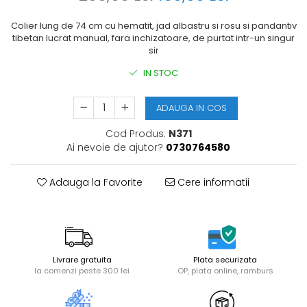
Colier lung de 74 cm cu hematit, jad albastru si rosu si pandantiv
tibetan lucrat manual, fara inchizatoare, de purtat intr-un singur
sir
IN STOC
ADAUGA IN COS
Cod Produs:
N371
Ai nevoie de ajutor?
0730764580
Adauga la Favorite
Cere informatii
Livrare gratuita
Plata securizata
la comenzi peste 300 lei
OP, plata online, ramburs