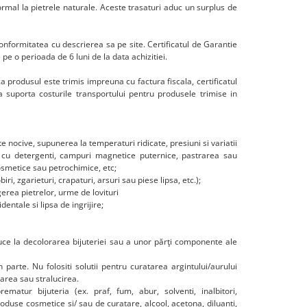
ormal la pietrele naturale. Aceste trasaturi aduc un surplus de
conformitatea cu descrierea sa pe site. Certificatul de Garantie
 pe o perioada de 6 luni de la data achizitiei.
a produsul este trimis impreuna cu factura fiscala, certificatul
a suporta costurile transportului pentru produsele trimise in
e nocive, supunerea la temperaturi ridicate, presiuni si variatii
l cu detergenti, campuri magnetice puternice, pastrarea sau
osmetice sau petrochimice, etc;
ri, zgarieturi, crapaturi, arsuri sau piese lipsa, etc.);
erea pietrelor, urme de lovituri
entale si lipsa de ingrijire;
pot duce la decolorarea bijuteriei sau a unor părţi componente ale
n parte. Nu folositi solutii pentru curatarea argintului/aurului
oarea sau stralucirea.
ematur bijuteria (ex. praf, fum, abur, solventi, inalbitori,
produse cosmetice si/ sau de curatare, alcool, acetona, diluanti,