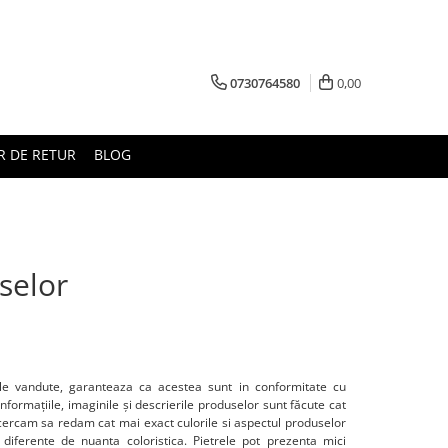
0730764580
0,00
 DE RETUR
BLOG
selor
ele vandute, garanteaza ca acestea sunt in conformitate cu
nformațiile, imaginile și descrierile produselor sunt făcute cat
 Incercam sa redam cat mai exact culorile si aspectul produselor
i diferente de nuanta coloristica. Pietrele pot prezenta mici