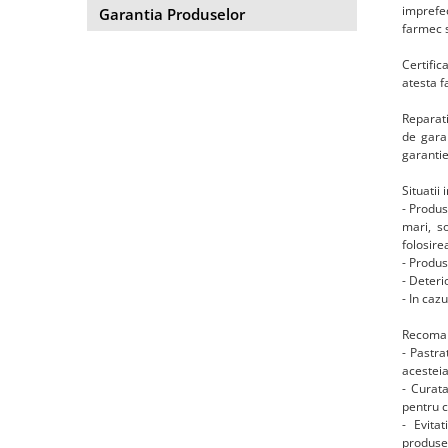
imprefec
Garantia Produselor
farmec s
Certific
atesta f
Reparati
de garan
garantie
Situatii
- Produs
mari, s
folosire
- Produs
- Deteri
- In caz
Recomand
- Pastra
acesteia
- Curata
pentru c
- Evita
produse 