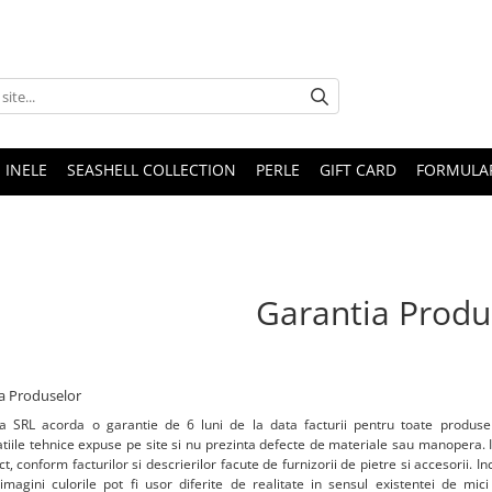
INELE
SEASHELL COLLECTION
PERLE
GIFT CARD
FORMULAR
Garantia Produ
a Produselor
ia SRL acorda o garantie de 6 luni de la data facturii pentru toate produs
atiile tehnice expuse pe site si nu prezinta defecte de materiale sau manopera. I
t, conform facturilor si descrierilor facute de furnizorii de pietre si accesorii.
imagini culorile pot fi usor diferite de realitate in sensul existentei de mic