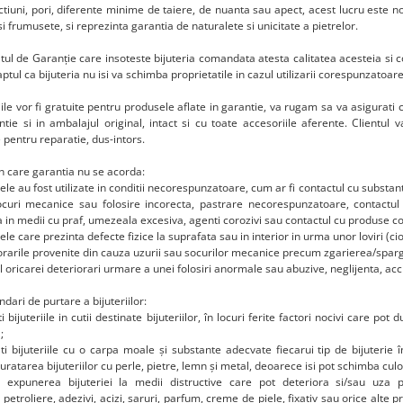
tiuni, pori, diferente minime de taiere, de nuanta sau apect, acest lucru este n
i frumusete, si reprezinta garantia de naturalete si unicitate a pietrelor.
atul de Garanție care insoteste bijuteria comandata atesta calitatea acesteia si 
aptul ca bijuteria nu isi va schimba proprietatile in cazul utilizarii corespunzatoare
ile vor fi gratuite pentru produsele aflate in garantie, va rugam sa va asigurati c
tie si in ambalajul original, intact si cu toate accesoriile aferente.
Clientul v
 pentru reparatie, dus-intors.
 in care garantia nu se acorda:
ele au fost utilizate in conditii necorespunzatoare, cum ar fi contactul cu substant
ocuri mecanice sau folosire incorecta, pastrare necorespunzatoare, contactu
a in medii cu praf, umezeala excesiva, agenti corozivi sau contactul cu produse c
ele care prezinta defecte fizice la suprafata sau in interior in urma unor loviri (ciobi
orarile provenite din cauza uzurii sau socurilor mecanice precum zgarierea/sparg
ul oricarei deteriorari urmare a unei folosiri anormale sau abuzive, neglijenta, accid
ari de purtare a bijuteriilor:
ti bijuteriile in cutii destinate bijuteriilor, în locuri ferite factori nocivi care 
;
ti bijuteriile cu o carpa moale și substante adecvate fiecarui tip de bijuterie î
uratarea bijuteriilor cu perle, pietre, lemn și metal, deoarece isi pot schimba cul
ti expunerea bijuteriei la medii distructive care pot deteriora si/sau uza pr
petroliere, adezivi, acizi, saruri, parfum, creme de piele, fixativ sau orice alte 