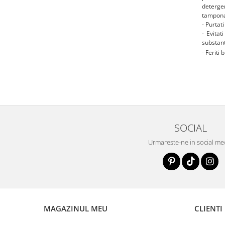
detergen
tamponat
- Purtati
- Evitat
substan
- Feriti
SOCIAL
Urmareste-ne in social me
MAGAZINUL MEU
CLIENTI