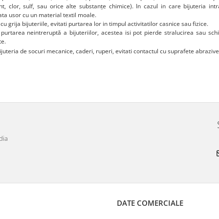
t, clor, sulf, sau orice alte substanțe chimice). In cazul in care bijuteria in
a usor cu un material textil moale.
 cu grija bijuteriile, evitati purtarea lor in timpul activitatilor casnice sau fizice.
i purtarea neintreruptă a bijuteriilor, acestea isi pot pierde stralucirea sau s
te.
 bijuteria de socuri mecanice, caderi, ruperi, evitati contactul cu suprafete abrazive,
dia
DATE COMERCIALE