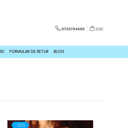
0730764580
0,00
RD
FORMULAR DE RETUR
BLOG
-20%