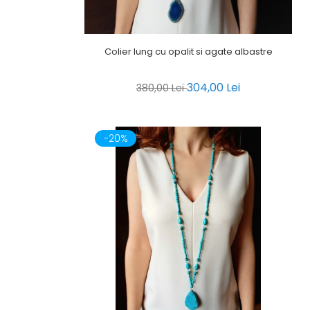
Colier lung cu opalit si agate albastre
304,00 Lei
380,00 Lei
-20%