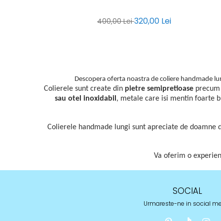
320,00 Lei
400,00 Lei
Descopera oferta noastra de coliere handmade lungi,
Colierele sunt create din
pietre semipretioase
precu
sau otel inoxidabil
,
metale care isi mentin foarte b
Colierele handmade lungi sunt apreciate de doamne din 
Va oferim o experient
SOCIAL
Urmareste-ne in social m