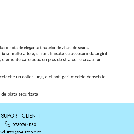
duc o nota de eleganta tinutelor de zi sau de seara.
nix
si multe altele, si sunt finisate cu accesorii de
argint
 elemente care aduc un plus de stralucire creatiilor
olectie un colier lung, aici poti gasi modele deosebite
i de plata securizata.
SUPORT CLIENTI
0730764580
info@belstonia.ro