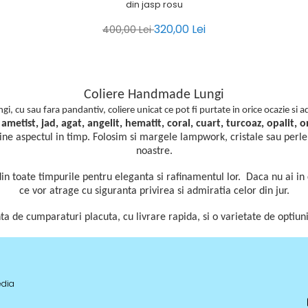
din jasp rosu
320,00 Lei
400,00 Lei
Coliere Handmade Lungi
 cu sau fara pandantiv, coliere unicat ce pot fi purtate in orice ocazie si a
m
ametist,
jad, agat, angelit, hematit, coral, cuart, turcoaz, opalit, o
ine aspectul in timp. Folosim si
margele lampwork, cristale sau perle,
noastre.
toate timpurile pentru eleganta si rafinamentul lor. Daca nu ai in c
ce vor atrage cu siguranta privirea si admiratia celor din jur.
a de cumparaturi placuta, cu livrare rapida, si o varietate de optiun
edia