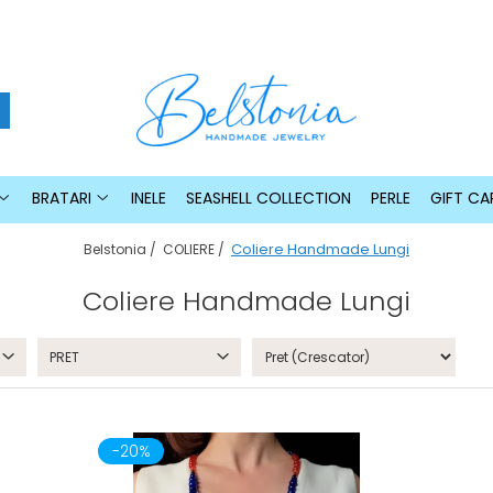
BRATARI
INELE
SEASHELL COLLECTION
PERLE
GIFT CA
Coliere Handmade Lungi
Belstonia /
COLIERE /
Coliere Handmade Lungi
PRET
-20%