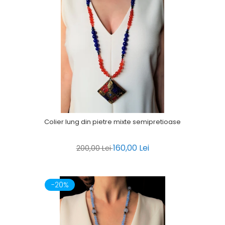
Colier lung din pietre mixte semipretioase
160,00 Lei
200,00 Lei
-20%