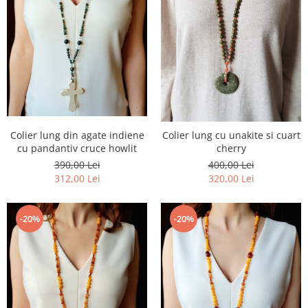
Colier lung din agate indiene
Colier lung cu unakite si cuart
cu pandantiv cruce howlit
cherry
390,00 Lei
400,00 Lei
312,00 Lei
320,00 Lei
-20%
-20%