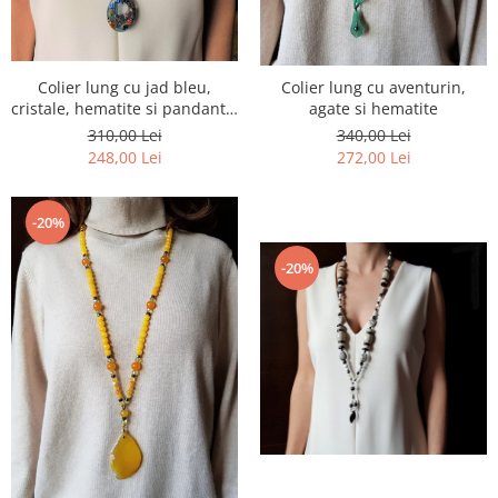
Colier lung cu jad bleu,
Colier lung cu aventurin,
cristale, hematite si pandantiv
agate si hematite
lampwork
310,00 Lei
340,00 Lei
248,00 Lei
272,00 Lei
-20%
-20%