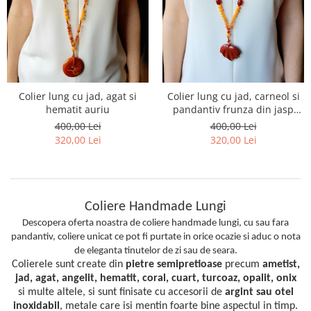
Colier lung cu jad, agat si
Colier lung cu jad, carneol si
hematit auriu
pandantiv frunza din jasp
rosu
400,00 Lei
400,00 Lei
320,00 Lei
320,00 Lei
Coliere Handmade Lungi
Descopera oferta noastra de coliere handmade lungi, cu sau fara
pandantiv, coliere unicat ce pot fi purtate in orice ocazie si aduc o nota
de eleganta tinutelor de zi sau de seara.
Colierele sunt create din
pietre semipretioase
precum
ametist,
jad, agat, angelit, hematit, coral, cuart, turcoaz, opalit, onix
si multe altele, si sunt finisate cu accesorii de
argint sau otel
inoxidabil
,
metale care isi mentin foarte bine aspectul in timp.