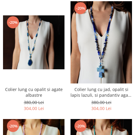
-20%
-20%
Colier lung cu opalit si agate
Colier lung cu jad, opalit si
albastre
lapis lazuli, si pandantiv agata
albastra
380,00 Lei
380,00 Lei
304,00 Lei
304,00 Lei
-20%
-20%