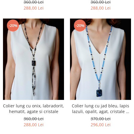
360,00 Lei
360,00 Lei
288,00 Lei
288,00 Lei
-20%
-20%
Colier lung cu onix, labradorit,
Colier lung cu jad bleu, lapis
hematit, agate si cristale
lazuli, opalit, agat, cristale si
jasp imperial
360,00 Lei
370,00 Lei
288,00 Lei
296,00 Lei