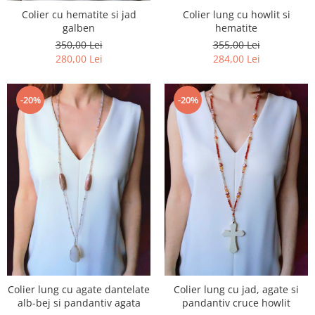
Colier lung cu howlit si
Colier cu hematite si jad
hematite
galben
355,00 Lei
350,00 Lei
284,00 Lei
280,00 Lei
-20%
-20%
Colier lung cu agate dantelate
Colier lung cu jad, agate si
alb-bej si pandantiv agata
pandantiv cruce howlit