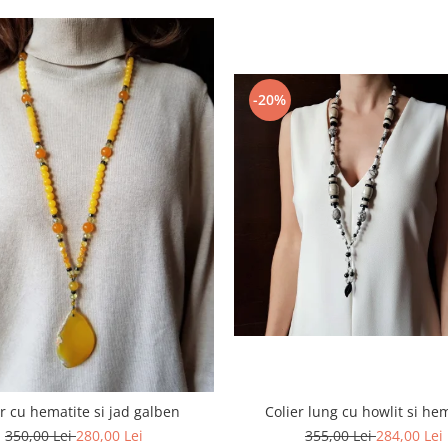
-20%
Colier lung cu howlit si he
er cu hematite si jad galben
355,00 Lei
284,00 Lei
350,00 Lei
280,00 Lei