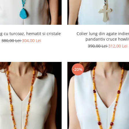
ng cu turcoaz, hematit si cristale
Colier lung din agate indie
pandantiv cruce howli
380,00 Lei
304,00 Lei
390,00 Lei
312,00 Lei
-20%