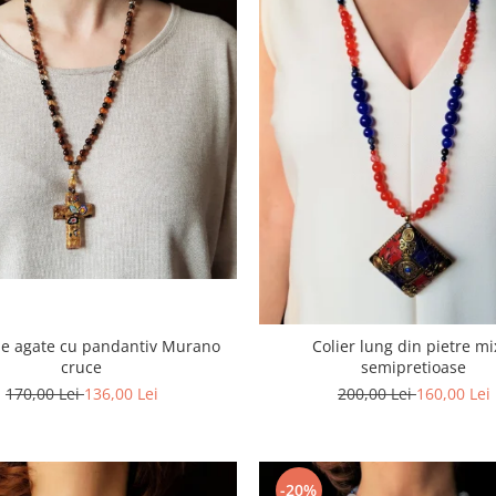
de agate cu pandantiv Murano
Colier lung din pietre mi
cruce
semipretioase
170,00 Lei
136,00 Lei
200,00 Lei
160,00 Lei
-20%