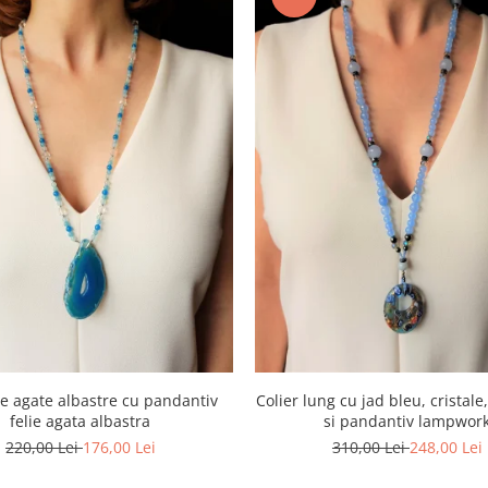
de agate albastre cu pandantiv
Colier lung cu jad bleu, cristal
felie agata albastra
si pandantiv lampwor
220,00 Lei
176,00 Lei
310,00 Lei
248,00 Lei