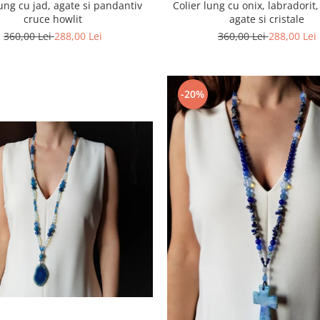
lung cu jad, agate si pandantiv
Colier lung cu onix, labradorit
cruce howlit
agate si cristale
360,00 Lei
288,00 Lei
360,00 Lei
288,00 Lei
-20%