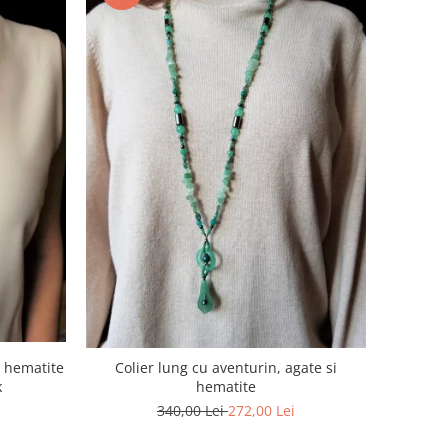
e, hematite
Colier lung cu aventurin, agate si
k
hematite
340,00 Lei
272,00 Lei