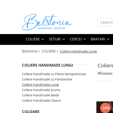
COLIERE
SETURI
CERCEI
BRATARI
Coliere Handmade cu Pietre
Seturi Handmade - Colier si cercei
Cercei Handmade cu Pietre
Bratari Handmade cu Pietre
Semipretioase
Semipretioase
Semipretioase
Seturi Handmade - Colier, cercei si
COLIERE
SETURI
CERCEI
BRATARI
Coliere Handmade cu Pandantive
bratara
Cercei Handmade din Perle
Coliere Handmade Lungi
Seturi Handmade - Colier si
Cercei Handmade din Scoici
Belstonia /
COLIERE /
Coliere Handmade Lungi
bratara
Coliere Handmade Scurte
Cercei Handmade Lungi
Coliere Handmade Medii
Colie
COLIERE HANDMADE LUNGI
Coliere Handmade Clasice
Afiseaza:
Coliere Handmade cu Pietre Semipretioase
Coliere Handmade cu Pandantive
Coliere Handmade Lungi
Coliere Handmade Scurte
Coliere Handmade Medii
Coliere Handmade Clasice
-20%
CULOARE