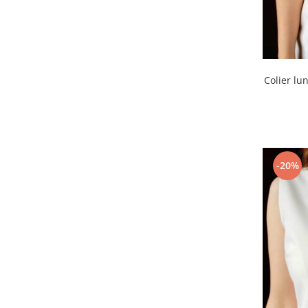
Colier lu
-20%