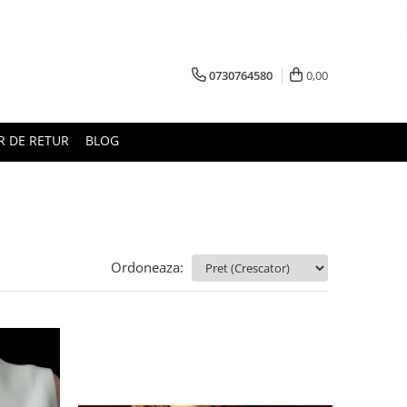
0730764580
0,00
 DE RETUR
BLOG
Ordoneaza: