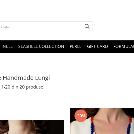
INELE
SEASHELL COLLECTION
PERLE
GIFT CARD
FORMULAR
re Handmade Lungi
1-
20
din
20
produse
-20%