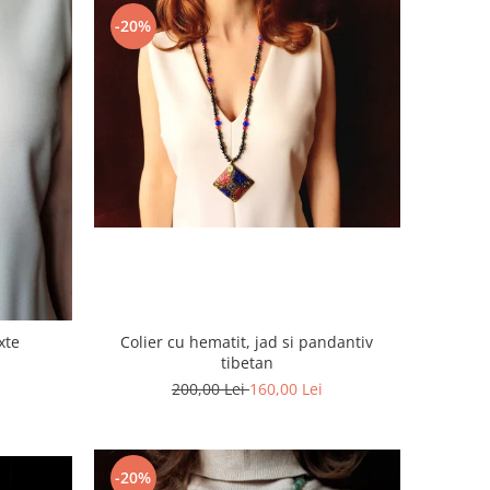
-20%
xte
Colier cu hematit, jad si pandantiv
tibetan
200,00 Lei
160,00 Lei
-20%