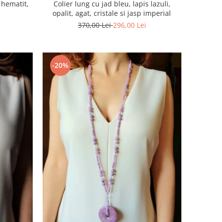
, hematit,
Colier lung cu jad bleu, lapis lazuli,
opalit, agat, cristale si jasp imperial
370,00 Lei
296,00 Lei
-20%