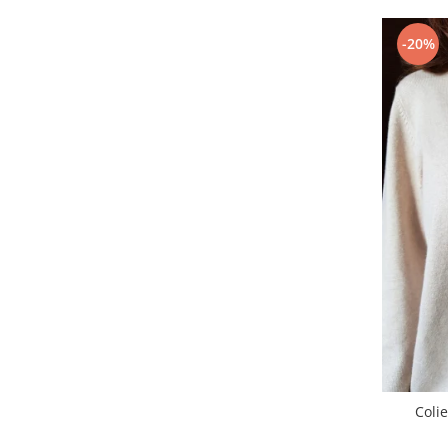
-20%
Coli