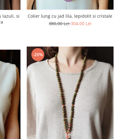
Colier lung cu jad lila, lepidolit si cristale
 lazuli, si
ra
380,00 Lei
304,00 Lei
-20%