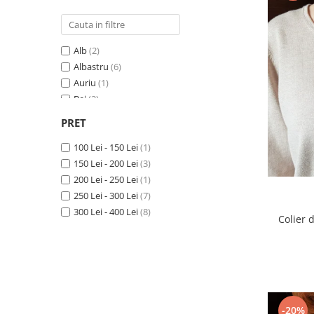
Alb
(2)
Albastru
(6)
Auriu
(1)
Bej
(2)
Bleu
(2)
PRET
Bleumarin
(2)
Coniac
100 Lei - 150 Lei
(1)
(1)
Galben
150 Lei - 200 Lei
(3)
(3)
Gri
200 Lei - 250 Lei
(1)
(1)
Lila
250 Lei - 300 Lei
(1)
(7)
Maro
300 Lei - 400 Lei
(2)
(8)
Colier 
Negru
(5)
Portocaliu
(4)
Rosu
(3)
Roz
(1)
Transparent
(1)
Turcoaz
(1)
-20%