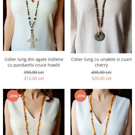
Colier lung din agate indiene
Colier lung cu unakite si cuart
cu pandantiv cruce howlit
cherry
390,00 Lei
400,00 Lei
312,00 Lei
320,00 Lei
-20%
-20%