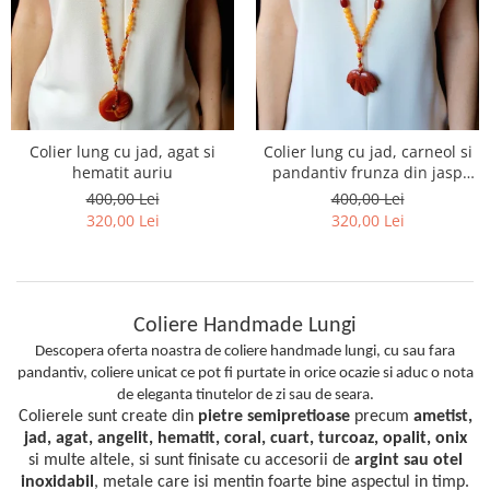
Colier lung cu jad, agat si
Colier lung cu jad, carneol si
hematit auriu
pandantiv frunza din jasp
rosu
400,00 Lei
400,00 Lei
320,00 Lei
320,00 Lei
Coliere Handmade Lungi
Descopera oferta noastra de coliere handmade lungi, cu sau fara
pandantiv, coliere unicat ce pot fi purtate in orice ocazie si aduc o nota
de eleganta tinutelor de zi sau de seara.
Colierele sunt create din
pietre semipretioase
precum
ametist,
jad, agat, angelit, hematit, coral, cuart, turcoaz, opalit, onix
si multe altele, si sunt finisate cu accesorii de
argint sau otel
inoxidabil
,
metale care isi mentin foarte bine aspectul in timp.