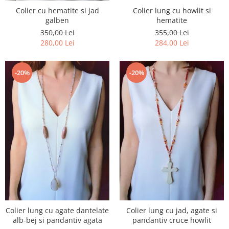
Colier lung cu howlit si
Colier cu hematite si jad
hematite
galben
355,00 Lei
350,00 Lei
284,00 Lei
280,00 Lei
-20%
-20%
Colier lung cu agate dantelate
Colier lung cu jad, agate si
alb-bej si pandantiv agata
pandantiv cruce howlit