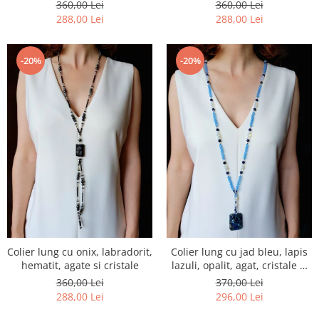
360,00 Lei
360,00 Lei
288,00 Lei
288,00 Lei
-20%
-20%
Colier lung cu onix, labradorit,
Colier lung cu jad bleu, lapis
hematit, agate si cristale
lazuli, opalit, agat, cristale si
jasp imperial
360,00 Lei
370,00 Lei
288,00 Lei
296,00 Lei