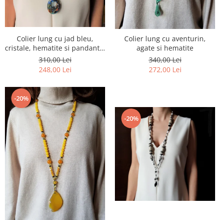
Colier lung cu jad bleu,
Colier lung cu aventurin,
cristale, hematite si pandantiv
agate si hematite
lampwork
310,00 Lei
340,00 Lei
248,00 Lei
272,00 Lei
-20%
-20%