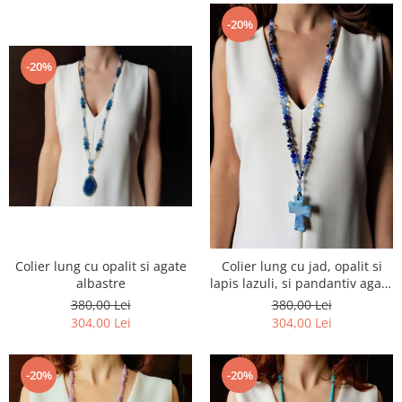
-20%
-20%
Colier lung cu opalit si agate
Colier lung cu jad, opalit si
albastre
lapis lazuli, si pandantiv agata
albastra
380,00 Lei
380,00 Lei
304,00 Lei
304,00 Lei
-20%
-20%