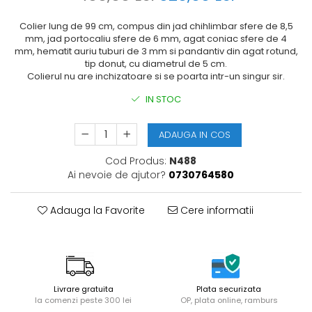
Colier lung de 99 cm, compus din jad chihlimbar sfere de 8,5
mm, jad portocaliu sfere de 6 mm, agat coniac sfere de 4
mm, hematit auriu tuburi de 3 mm si pandantiv din agat rotund,
tip donut, cu diametrul de 5 cm.
Colierul nu are inchizatoare si se poarta intr-un singur sir.
IN STOC
ADAUGA IN COS
Cod Produs:
N488
Ai nevoie de ajutor?
0730764580
Adauga la Favorite
Cere informatii
Livrare gratuita
Plata securizata
la comenzi peste 300 lei
OP, plata online, ramburs