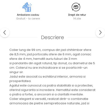
Ambalare cadou
Drept de retur
Gratuit - la cerere
14 zile
Descriere
Colier lung de 99 cm, compus din jad chihlimbar sfere
de 8,5 mm, jad portocaliu sfere de 6 mm, agat coniac
sfere de 4 mm, hematit auriu tuburi de 3 mm
si pandantiv din agat rotund, tip donut, cu diametrul de 5
cm. Colierul nu are inchizatoare si se poarta intr-un
singur sir.
Jadul este asociat cu echilibrul interior, armonia si
prosperitatea.
Agatul este cunoscut ca piatra stabilitatii si a protectiei,
oferind siguranta si incredere. Hematitul este considerat
o piatra a fortei, a ancorarii si a claritatii mentale.
Colier elegant si versatil, realizat dintr-o combinatie
armonioasa de pietre semipretioase naturale, jad si