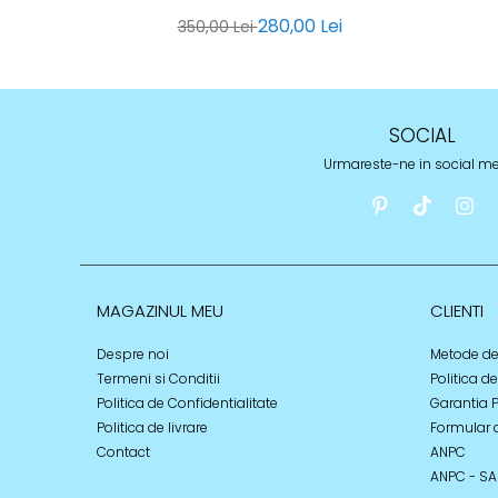
280,00 Lei
350,00 Lei
SOCIAL
Urmareste-ne in social m
MAGAZINUL MEU
CLIENTI
Despre noi
Metode de
Termeni si Conditii
Politica d
Politica de Confidentialitate
Garantia 
Politica de livrare
Formular 
Contact
ANPC
ANPC - SA