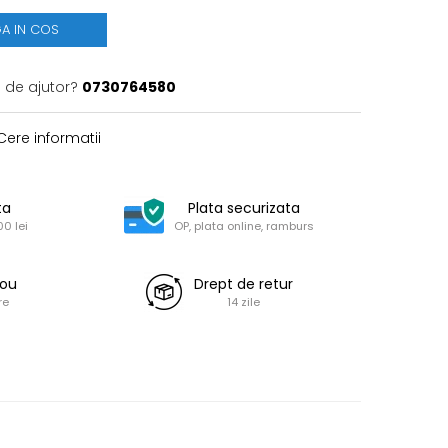
A IN COS
e de ajutor?
0730764580
ere informatii
ta
Plata securizata
0 lei
OP, plata online, ramburs
dou
Drept de retur
re
14 zile