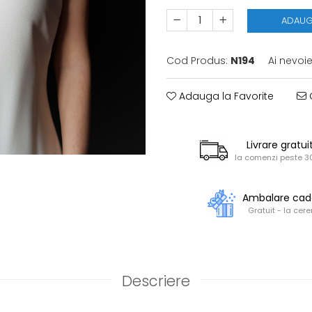
ADAUG
Cod Produs:
N194
Ai nevoi
Adauga la Favorite
C
Livrare gratui
la comenzi peste 30
Ambalare ca
Gratuit - la cere
Descriere