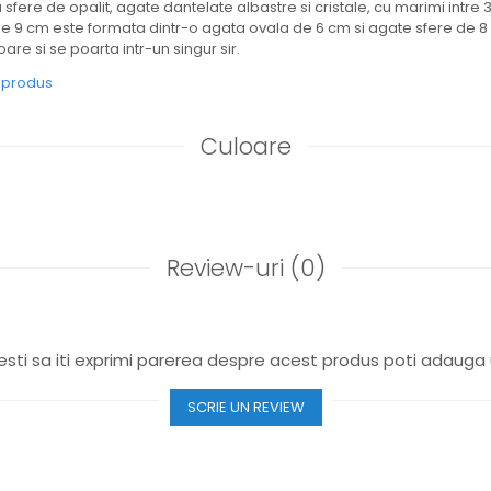
sfere de opalit, agate dantelate albastre si cristale, cu marimi intre 
de 9 cm este formata dintr-o agata ovala de 6 cm si agate sfere de 8 
oare si se poarta intr-un singur sir.
e produs
Culoare
Review-uri
(0)
sti sa iti exprimi parerea despre acest produs poti adauga 
SCRIE UN REVIEW