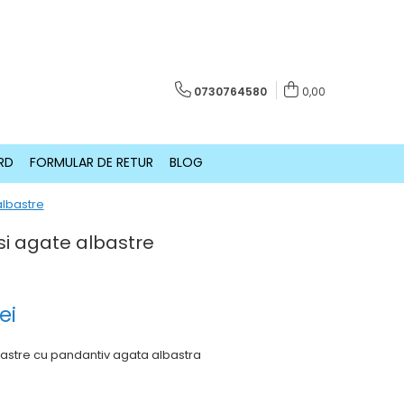
0730764580
0,00
RD
FORMULAR DE RETUR
BLOG
albastre
 si agate albastre
ei
lbastre cu pandantiv agata albastra