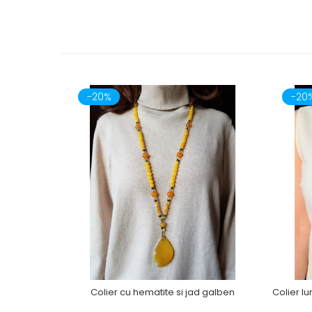
-20%
-20
Colier cu hematite si jad galben
Colier l