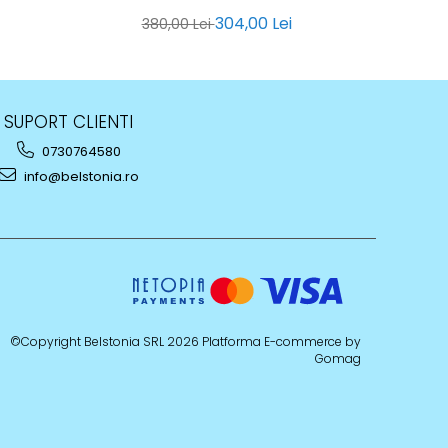
304,00 Lei
380,00 Lei
3
SUPORT CLIENTI
0730764580
info@belstonia.ro
©Copyright Belstonia SRL 2026
Platforma E-commerce by
Gomag