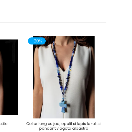
-20%
-20%
atite
Colier lung cu jad, opalit si lapis lazuli, si
Colier 
pandantiv agata albastra