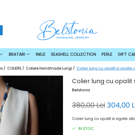
BRATARI
INELE
SEASHELL COLLECTION
PERLE
GIFT CA
Colier lung cu opalit si agate 
ia /
COLIERE /
Coliere Handmade Lungi /
Colier lung cu opalit
Belstonia
380,00 Lei
304,00 L
Colier lung cu opalit si agate a
IN STOC