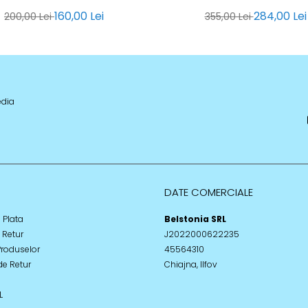
160,00 Lei
284,00 Lei
200,00 Lei
355,00 Lei
edia
DATE COMERCIALE
 Plata
Belstonia SRL
e Retur
J2022000622235
Produselor
45564310
de Retur
Chiajna, Ilfov
L