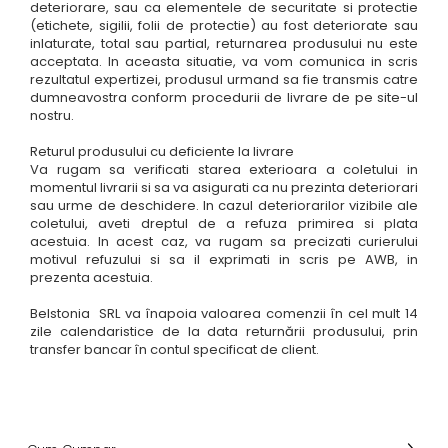
deteriorare, sau ca elementele de securitate si protectie
(etichete, sigilii, folii de protectie) au fost deteriorate sau
inlaturate, total sau partial, returnarea produsului nu este
acceptata. In aceasta situatie, va vom comunica in scris
rezultatul expertizei, produsul urmand sa fie transmis catre
dumneavostra conform procedurii de livrare de pe site-ul
nostru.
Returul produsului cu deficiente la livrare
Va rugam sa verificati starea exterioara a coletului in
momentul livrarii si sa va asigurati ca nu prezinta deteriorari
sau urme de deschidere. In cazul deteriorarilor vizibile ale
coletului, aveti dreptul de a refuza primirea si plata
acestuia. In acest caz, va rugam sa precizati curierului
motivul refuzului si sa il exprimati in scris pe AWB, in
prezenta acestuia.
Belstonia SRL va înapoia valoarea comenzii în cel mult 14
zile calendaristice de la data returnării produsului, prin
transfer bancar în contul specificat de client.