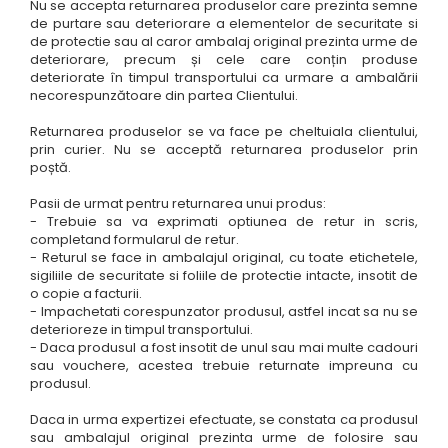
Nu se accepta returnarea produselor care prezinta semne
de purtare sau deteriorare a elementelor de securitate si
de protectie sau al caror ambalaj original prezinta urme de
deteriorare, precum și cele care conțin produse
deteriorate în timpul transportului ca urmare a ambalării
necorespunzătoare din partea Clientului.
Returnarea produselor se va face pe cheltuiala clientului,
prin curier. Nu se acceptă returnarea produselor prin
poștă.
Pasii de urmat pentru returnarea unui produs:
- Trebuie sa va exprimati optiunea de retur in scris,
completand formularul de retur.
- Returul se face in ambalajul original, cu toate etichetele,
sigiliile de securitate si foliile de protectie intacte, insotit de
o copie a facturii.
- Impachetati corespunzator produsul, astfel incat sa nu se
deterioreze in timpul transportului.
- Daca produsul a fost insotit de unul sau mai multe cadouri
sau vouchere, acestea trebuie returnate impreuna cu
produsul.
Daca in urma expertizei efectuate, se constata ca produsul
sau ambalajul original prezinta urme de folosire sau