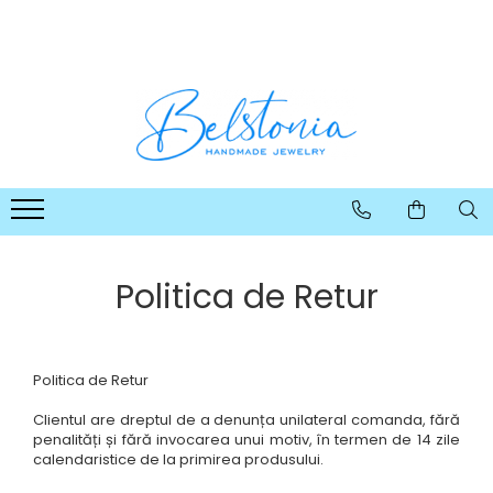
COLIERE
SETURI
CERCEI
BRATARI
Coliere Handmade cu Pietre
Seturi Handmade - Colier si
Cercei Handmade cu Pietre
Bratari Handmade cu Pietre
Semipretioase
cercei
Semipretioase
Semipretioase
Coliere Handmade cu Pandantive
Seturi Handmade - Colier, cercei
Cercei Handmade din Perle
si bratara
Coliere Handmade Lungi
Cercei Handmade din Scoici
Seturi Handmade - Colier si
Coliere Handmade Scurte
Cercei Handmade Lungi
bratara
Coliere Handmade Medii
Politica de Retur
Coliere Handmade Clasice
Politica de Retur
Clientul are dreptul de a denunța unilateral comanda, fără
penalități și fără invocarea unui motiv, în termen de 14 zile
calendaristice de la primirea produsului.