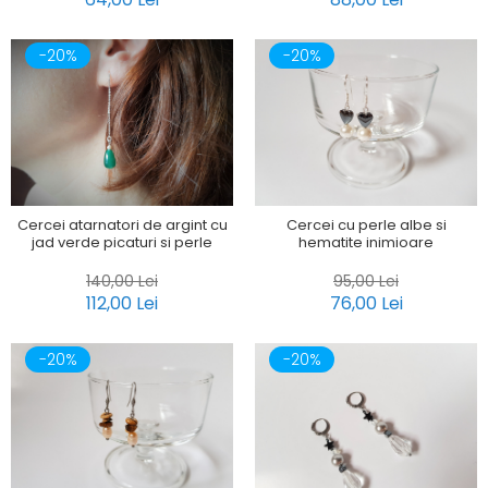
-20%
-20%
Cercei atarnatori de argint cu
Cercei cu perle albe si
jad verde picaturi si perle
hematite inimioare
140,00 Lei
95,00 Lei
112,00 Lei
76,00 Lei
-20%
-20%