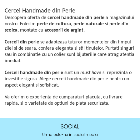
Cercei Handmade din Perle
Descopera oferta de
cercei handmade din perle
a magazinului
nostru.
Folosim
perle de cultura, perle naturale
si
perle din
scoica,
montate cu
accesorii de argint.
Cerceii din perle
se adapteaza tuturor momentelor din timpul
zilei si de seara, confera eleganta si stil tinutelor. Purtati singuri
sau in combinatie cu un colier
sunt bijuteriile care atrag atentia
imediat.
Cerceii handmade din perle
sunt un
must have
si reprezinta o
investitie sigura.
Alege cerceii handmade din perle pentru un
aspect elegant si sofisticat.
Va oferim o experienta de cumparaturi placuta, cu livrare
rapida, si o varietate de optiuni de plata securizata.
SOCIAL
Urmareste-ne in social media