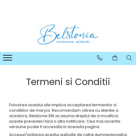
COLIERE
SETURI
CERCEI
BRATARI
Coliere Handmade cu Pietre
Seturi Handmade - Colier si
Cercei Handmade cu Pietre
Bratari Handmade cu Pietre
Semipretioase
cercei
Semipretioase
Semipretioase
Coliere Handmade cu Pandantive
Seturi Handmade - Colier, cercei
Cercei Handmade din Perle
si bratara
Coliere Handmade Lungi
Cercei Handmade din Scoici
Seturi Handmade - Colier si
Coliere Handmade Scurte
Cercei Handmade Lungi
bratara
Coliere Handmade Medii
Termeni si Conditii
Coliere Handmade Clasice
Folosirea acestui site implica acceptarea termenilor si
conditiilor de mai jos. Recomandam citirea cu atentie a
acestora. Belstonia SRL isi asuma dreptul de a modifica
aceste prevederi fara o alta notificare. Cea mai recenta
versiune poate fi accesata in aceasta pagina.
Accesul/vizitarea acestui website de catre dumneavoastra