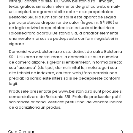
Intregul continut al site-ului www.belstonia.ro - imagini,
texte, grafice, simboluri, elemente de grafica web, email-
uri, scripturi, programe si alte date - este proprietatea
Belstonia SRL si a furnizorilor sai si este aparat de Legea
pentru protectia drepturilor de autor (legea nr. 8/1996) si
de legile privind proprietatea intelectuala si industriala.
Folosirea fara acordul Belstonia SRL, a oricaror elemente
enumerate mai sus se pedepseste conform legislatiei in
vigoare.
Domeniul www.belstonia.ro este detinut de catre Belstonia
SRL. Utilizarea acestei marci, a domeniului sau a numelor
de comercializare, siglelor si emblemelor, in forma directa
sau "ascunsa" (de tipul, dar nu limitat la, meta taguri sau
alte tehnici de indexare, cautare web) fara permisiunea
prealabila scrisa este interzisa si se pedepseste conform
legii.
Produsele prezentate pe www.belstonia.ro sunt produse si
comercializare de Belstonia SRL. Preturile produselor pot fi
schimbate oricand. Verificati pretul final de vanzare inainte
de a achizitiona un produs.
Cum Cumpar