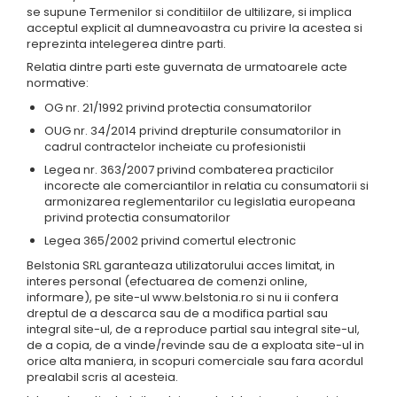
se supune Termenilor si conditiilor de ultilizare, si implica
acceptul explicit al dumneavoastra cu privire la acestea si
reprezinta intelegerea dintre parti.
Relatia dintre parti este guvernata de urmatoarele acte
normative:
OG nr. 21/1992 privind protectia consumatorilor
OUG nr. 34/2014 privind drepturile consumatorilor in
cadrul contractelor incheiate cu profesionistii
Legea nr. 363/2007 privind combaterea practicilor
incorecte ale comerciantilor in relatia cu consumatorii si
armonizarea reglementarilor cu legislatia europeana
privind protectia consumatorilor
Legea 365/2002 privind comertul electronic
Belstonia SRL garanteaza utilizatorului acces limitat, in
interes personal (efectuarea de comenzi online,
informare), pe site-ul www.belstonia.ro si nu ii confera
dreptul de a descarca sau de a modifica partial sau
integral site-ul, de a reproduce partial sau integral site-ul,
de a copia, de a vinde/revinde sau de a exploata site-ul in
orice alta maniera, in scopuri comerciale sau fara acordul
prealabil scris al acesteia.