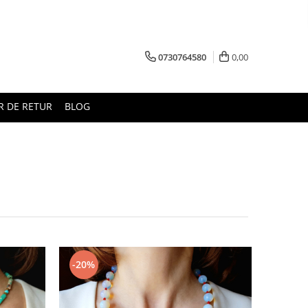
0730764580
0,00
 DE RETUR
BLOG
-20%