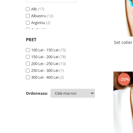
Alb
(17)
Albastru
(12)
Argintiu
(2)
Auriu
(2)
Bej
(4)
PRET
Set colier
Bleu
(14)
Bleumarin
100 Lei - 150 Lei
(6)
(15)
Crem
150 Lei - 200 Lei
(2)
(78)
Fucsia
200 Lei - 250 Lei
(1)
(13)
Galben
250 Lei - 300 Lei
(9)
(1)
Grena
300 Lei - 400 Lei
(4)
(2)
-20%
Gri
(11)
Lila
(4)
Ordoneaza:
Maro
(11)
Mov
(7)
Multicolor
(1)
Negru
(22)
Opalescent
(4)
Portocaliu
(4)