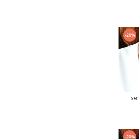
-20%
Set 
-20%