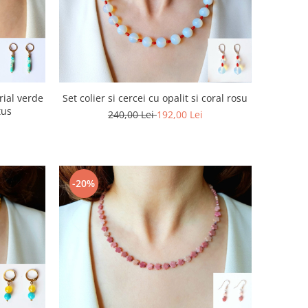
rial verde
Set colier si cercei cu opalit si coral rosu
tus
240,00 Lei
192,00 Lei
-20%