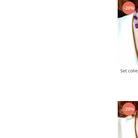
-20%
Set colie
-20%