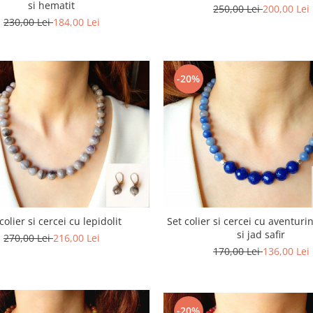
si hematit
250,00 Lei
200,00 Lei
230,00 Lei
184,00 Lei
-20%
colier si cercei cu lepidolit
Set colier si cercei cu aventuri
si jad safir
270,00 Lei
216,00 Lei
170,00 Lei
136,00 Lei
-20%