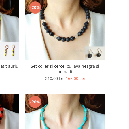
-20%
matit auriu
Set colier si cercei cu lava neagra si
hematit
210,00 Lei
168,00 Lei
-20%