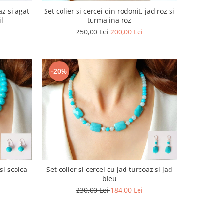
az si agat
Set colier si cercei din rodonit, jad roz si
il
turmalina roz
250,00 Lei
200,00 Lei
-20%
 si scoica
Set colier si cercei cu jad turcoaz si jad
bleu
230,00 Lei
184,00 Lei