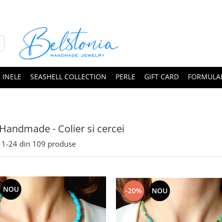
INELE
SEASHELL COLLECTION
PERLE
GIFT CARD
FORMULAR
 Handmade - Colier si cercei
1-
24
din
109
produse
NOU
-20%
NOU