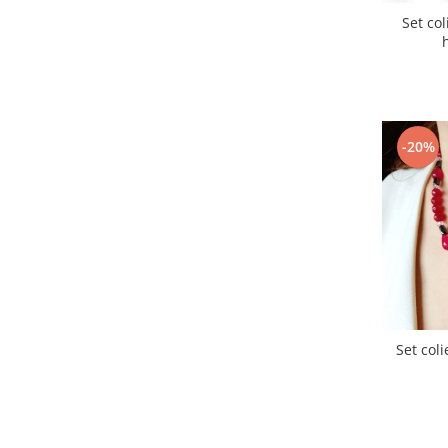
Rosu
(10)
Set col
Roz
(7)
Roz-somon
(1)
Translucid
(5)
Transparent
(7)
Turcoaz
(9)
-20%
Verde
(12)
Vernil
(1)
Visiniu
(1)
Set coli