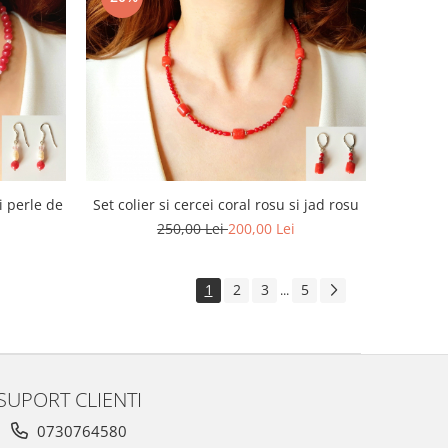
si perle de
Set colier si cercei coral rosu si jad rosu
250,00 Lei
200,00 Lei
1
2
3
5
...
SUPORT CLIENTI
0730764580