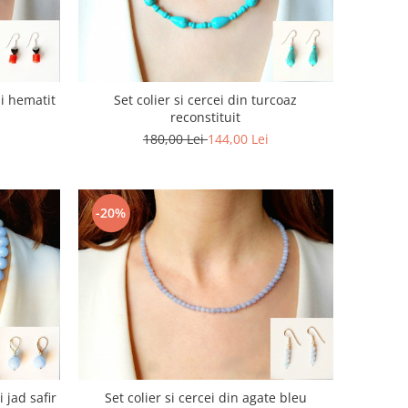
si hematit
Set colier si cercei din turcoaz
reconstituit
180,00 Lei
144,00 Lei
-20%
i jad safir
Set colier si cercei din agate bleu