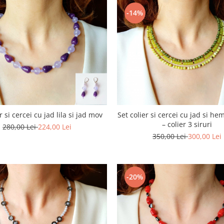
-14%
r si cercei cu jad lila si jad mov
Set colier si cercei cu jad si he
– colier 3 siruri
280,00 Lei
224,00 Lei
350,00 Lei
300,00 Lei
-20%