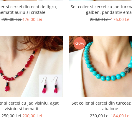
ier si cercei din ochi de tigru,
Set colier si cercei cu jad turco
hematit auriu si cristale
galben, pandantiv ema
220,00 Lei
176,00 Lei
220,00 Lei
176,00 Lei
-20%
er si cercei cu jad visiniu, agat
Set colier si cercei din turcoaz
visiniu si hematit
abalone
250,00 Lei
200,00 Lei
230,00 Lei
184,00 Lei