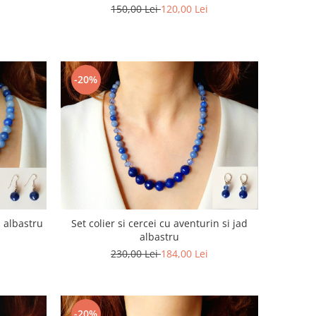
150,00 Lei
120,00 Lei
-20%
n albastru
Set colier si cercei cu aventurin si jad
albastru
230,00 Lei
184,00 Lei
-20%