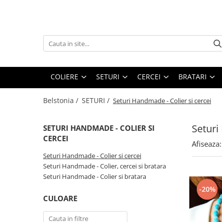
COLIERE
SETURI
CERCEI
BRATARI
Coliere Handmade cu Pietre
Seturi Handmade - Colier si cercei
Cercei Handmade cu Pietre
Bratari Handmade cu Pietre
Semipretioase
Semipretioase
Semipretioase
Seturi Handmade - Colier, cercei si
COLIERE
SETURI
CERCEI
BRATARI
Coliere Handmade cu Pandantive
bratara
Cercei Handmade din Perle
Coliere Handmade Lungi
Seturi Handmade - Colier si
Cercei Handmade din Scoici
Belstonia /
SETURI /
Seturi Handmade - Colier si cercei
bratara
Coliere Handmade Scurte
Cercei Handmade Lungi
Coliere Handmade Medii
Seturi
SETURI HANDMADE - COLIER SI
CERCEI
Coliere Handmade Clasice
Afiseaza:
Seturi Handmade - Colier si cercei
Seturi Handmade - Colier, cercei si bratara
Seturi Handmade - Colier si bratara
-20%
CULOARE