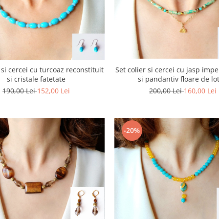
 si cercei cu turcoaz reconstituit
Set colier si cercei cu jasp impe
si cristale fatetate
si pandantiv floare de lo
190,00 Lei
152,00 Lei
200,00 Lei
160,00 Lei
-20%