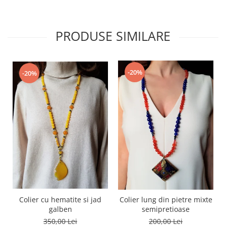
PRODUSE SIMILARE
-20%
-20%
Colier cu hematite si jad
Colier lung din pietre mixte
galben
semipretioase
350,00 Lei
200,00 Lei