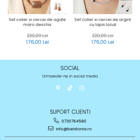
Set colier si cercei de agate
Set colier si cercei de argint
maro deschis
cu lapis lazuli
220,00 Lei
220,00 Lei
176,00 Lei
176,00 Lei
SOCIAL
Urmareste-ne in social media
SUPORT CLIENTI
0730764580
info@belstonia.ro