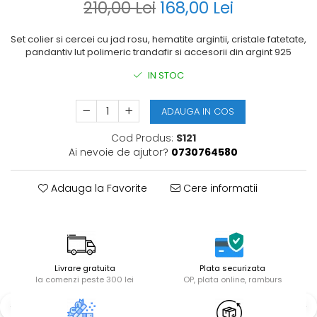
210,00 Lei
168,00 Lei
Set colier si cercei cu jad rosu, hematite argintii, cristale fatetate,
pandantiv lut polimeric trandafir si accesorii din argint 925
IN STOC
ADAUGA IN COS
Cod Produs:
S121
Ai nevoie de ajutor?
0730764580
Adauga la Favorite
Cere informatii
Livrare gratuita
Plata securizata
la comenzi peste 300 lei
OP, plata online, ramburs