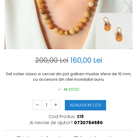
200,00 Lei
160,00 Lei
Set colier clasic si cercei din jad galben mustar sfere de 10 mm,
cu accesorii din otel inoxidabil auriu
IN STOC
ADAUGA IN COS
Cod Produs:
S18
Ai nevoie de ajutor?
0730764580