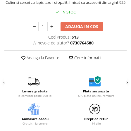
Colier si cercei cu lapis lazuli si opalit, finisat cu accesorii din argint 925
IN STOC
ADAUGA IN COS
Cod Produs:
S13
Ai nevoie de ajutor?
0730764580
Adauga la Favorite
Cere informatii
Livrare gratuita
Plata securizata
la comenzi peste 300 lei
OP, plata online, ramburs
Ambalare cadou
Drept de retur
Gratuit - la cerere
14 zile