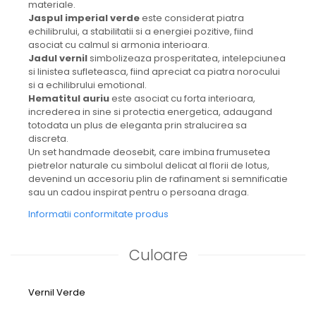
materiale.
Jaspul imperial verde
este considerat piatra
echilibrului, a stabilitatii si a energiei pozitive, fiind
asociat cu calmul si armonia interioara.
Jadul vernil
simbolizeaza prosperitatea, intelepciunea
si linistea sufleteasca, fiind apreciat ca piatra norocului
si a echilibrului emotional.
Hematitul auriu
este asociat cu forta interioara,
increderea in sine si protectia energetica, adaugand
totodata un plus de eleganta prin stralucirea sa
discreta.
Un set handmade deosebit, care imbina frumusetea
pietrelor naturale cu simbolul delicat al florii de lotus,
devenind un accesoriu plin de rafinament si semnificatie
sau un cadou inspirat pentru o persoana draga.
Informatii conformitate produs
Culoare
Vernil
Verde