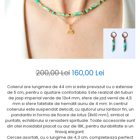
200,00 Lei
160,00 Lei
Colierul are lungimea de 44 cm si este prevazut cu o extensie
de 5 cm, pentru o ajustare confortabila. Este realizat din tuburi
de jasp imperial verde de 13x4 mm, sfere de jad vernil de 4,5
mm si sfere fatetate de hematit auriu de 4 mm. In centrul
colierului este suspendat delicat, cu ajutorul unui lantisor fin, un
pandantiv in forma de floare de lotus (8x10 mm), simbol al
puritatii, echilibrului si renasterii spirituale. Toate accesoriile sunt
din otel inoxidabil placat cu aur de 18K, pentru durabilitate si un
finisaj elegant.
Cerceii asortati, cu o lungime de 4,3 cm, completeaza perfect