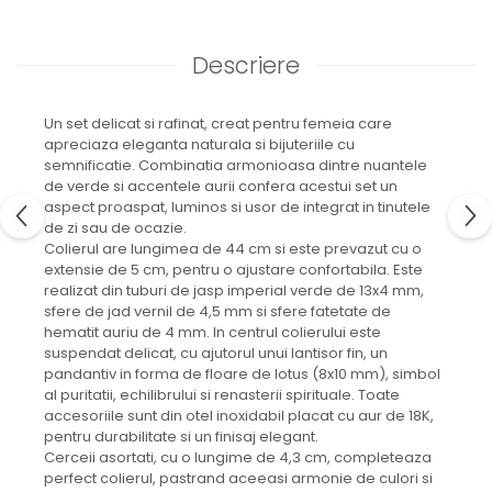
Descriere
Un set delicat si rafinat, creat pentru femeia care
apreciaza eleganta naturala si bijuteriile cu
semnificatie. Combinatia armonioasa dintre nuantele
de verde si accentele aurii confera acestui set un
aspect proaspat, luminos si usor de integrat in tinutele
de zi sau de ocazie.
Colierul are lungimea de 44 cm si este prevazut cu o
extensie de 5 cm, pentru o ajustare confortabila. Este
realizat din tuburi de jasp imperial verde de 13x4 mm,
sfere de jad vernil de 4,5 mm si sfere fatetate de
hematit auriu de 4 mm. In centrul colierului este
suspendat delicat, cu ajutorul unui lantisor fin, un
pandantiv in forma de floare de lotus (8x10 mm), simbol
al puritatii, echilibrului si renasterii spirituale. Toate
accesoriile sunt din otel inoxidabil placat cu aur de 18K,
pentru durabilitate si un finisaj elegant.
Cerceii asortati, cu o lungime de 4,3 cm, completeaza
perfect colierul, pastrand aceeasi armonie de culori si