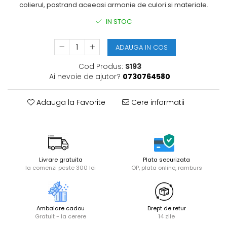
colierul, pastrand aceeasi armonie de culori si materiale.
IN STOC
ADAUGA IN COS
Cod Produs:
S193
Ai nevoie de ajutor?
0730764580
Adauga la Favorite
Cere informatii
Livrare gratuita
Plata securizata
la comenzi peste 300 lei
OP, plata online, ramburs
Ambalare cadou
Drept de retur
Gratuit - la cerere
14 zile