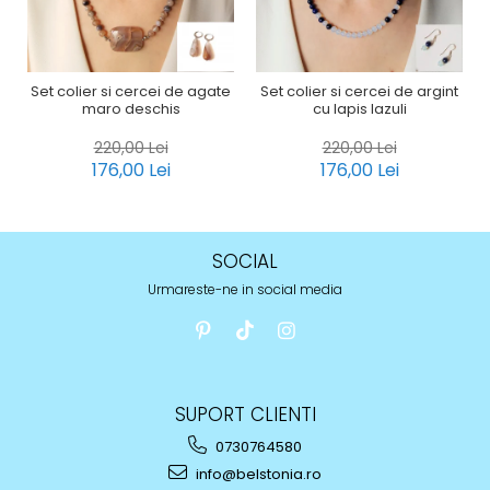
Set colier si cercei de agate
Set colier si cercei de argint
maro deschis
cu lapis lazuli
220,00 Lei
220,00 Lei
176,00 Lei
176,00 Lei
SOCIAL
Urmareste-ne in social media
SUPORT CLIENTI
0730764580
info@belstonia.ro