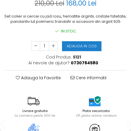
210,00 Lei
168,00 Lei
Set colier si cercei cu jad rosu, hematite argintii, cristale fatetate,
pandantiv lut polimeric trandafir si accesorii din argint 925
IN STOC
ADAUGA IN COS
Cod Produs:
S121
Ai nevoie de ajutor?
0730764580
Adauga la Favorite
Cere informatii
Livrare gratuita
Plata securizata
la comenzi peste 300 lei
OP, plata online, ramburs