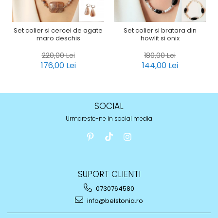
Set colier si cercei de agate
Set colier si bratara din
maro deschis
howlit si onix
220,00 Lei
180,00 Lei
176,00 Lei
144,00 Lei
SOCIAL
Urmareste-ne in social media
SUPORT CLIENTI
0730764580
info@belstonia.ro