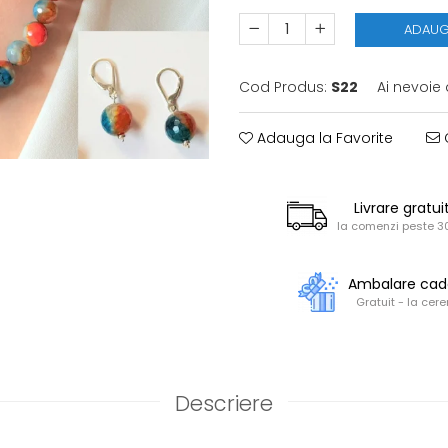
ADAUG
Cod Produs:
S22
Ai nevoie 
Adauga la Favorite
C
Livrare gratui
la comenzi peste 30
Ambalare ca
Gratuit - la cere
Descriere