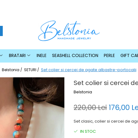
BRATARI
INELE
SEASHELL COLLECTION
PERLE
GIFT CA
Set colier si cercei de agate albastre-portocalii
Belstonia /
SETURI /
Set colier si cercei 
Belstonia
220,00 Lei
176,00 Le
Set clasic, colier si cercei de a
IN STOC