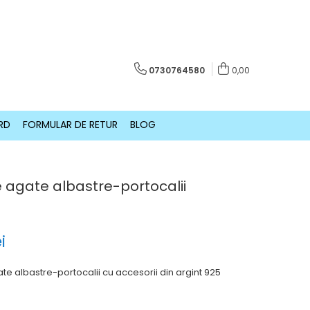
0730764580
0,00
RD
FORMULAR DE RETUR
BLOG
de agate albastre-portocalii
i
gate albastre-portocalii cu accesorii din argint 925