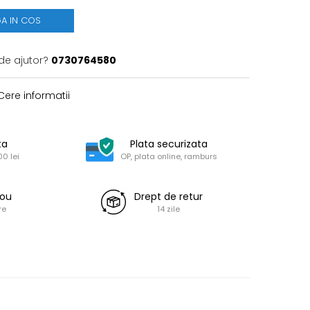
A IN COS
de ajutor?
0730764580
ere informatii
ta
Plata securizata
0 lei
OP, plata online, ramburs
dou
Drept de retur
re
14 zile