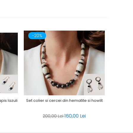
-20%
-20%
pis lazuli
Set colier s
Set colier si cercei din hematite si howlit
160,00 Lei
1
200,00 Lei