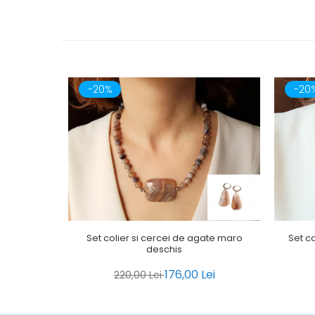
-20%
-20
Set colier si cercei de agate maro
Set co
deschis
176,00 Lei
220,00 Lei