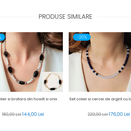
PRODUSE SIMILARE
%
-20%
lier si bratara din howlit si onix
Set colier si cercei de argint cu la
144,00 Lei
176,00 Lei
180,00 Lei
220,00 Lei