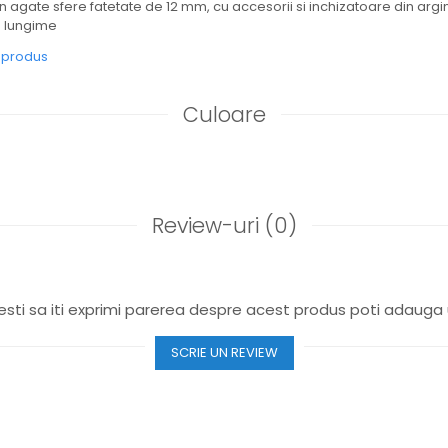
n agate sfere fatetate de 12 mm, cu accesorii si inchizatoare din argin
m lungime
e produs
Culoare
Review-uri
(0)
sti sa iti exprimi parerea despre acest produs poti adauga 
SCRIE UN REVIEW