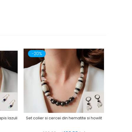
-20%
-20%
pis lazuli
Set colier 
Set colier si cercei din hematite si howlit