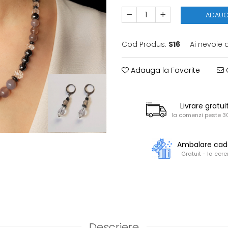
ADAUG
Cod Produs:
S16
Ai nevoie 
Adauga la Favorite
C
Livrare gratui
la comenzi peste 30
Ambalare ca
Gratuit - la cere
Descriere