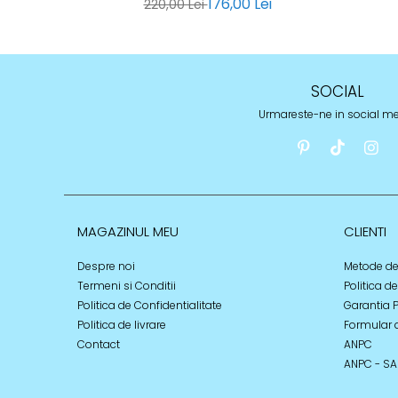
176,00 Lei
220,00 Lei
SOCIAL
Urmareste-ne in social m
MAGAZINUL MEU
CLIENTI
Despre noi
Metode de
Termeni si Conditii
Politica d
Politica de Confidentialitate
Garantia 
Politica de livrare
Formular 
Contact
ANPC
ANPC - SA