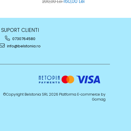
160,00 Lei
2
200,00 Lei
SUPORT CLIENTI
0730764580
info@belstonia.ro
©Copyright Belstonia SRL 2026
Platforma E-commerce by
Gomag