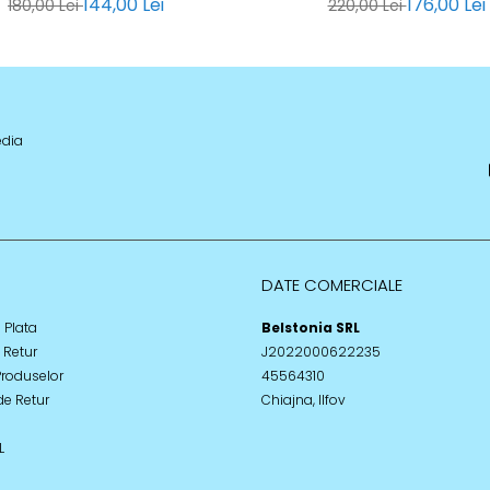
144,00 Lei
176,00 Lei
180,00 Lei
220,00 Lei
edia
DATE COMERCIALE
 Plata
Belstonia SRL
e Retur
J2022000622235
Produselor
45564310
de Retur
Chiajna, Ilfov
L