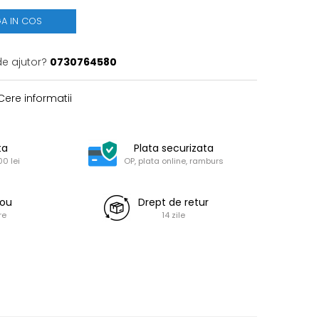
A IN COS
de ajutor?
0730764580
ere informatii
ta
Plata securizata
0 lei
OP, plata online, ramburs
dou
Drept de retur
re
14 zile