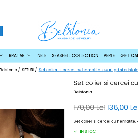
BRATARI
INELE
SEASHELL COLLECTION
PERLE
GIFT CA
Set colier si cercei cu hematite, cuart gri si cristal
Belstonia /
SETURI /
Set colier si cercei c
Belstonia
170,00 Lei
136,00 Le
Set colier si cercei cu hematite, c
IN STOC