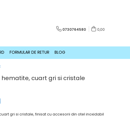
0730764580
0,00
RD
FORMULAR DE RETUR
BLOG
e
u hematite, cuart gri si cristale
i
uart gri si cristale, finisat cu accesorii din otel inoxidabil