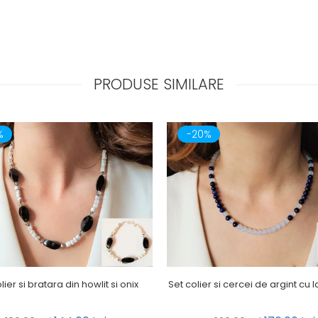
PRODUSE SIMILARE
%
-20%
lier si bratara din howlit si onix
Set colier si cercei de argint cu la