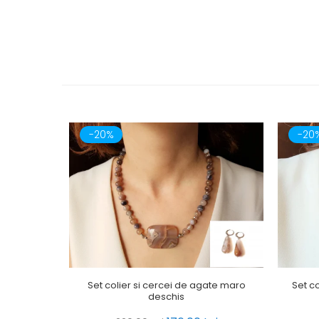
-20%
-20
Set colier si cercei de agate maro
Set co
deschis