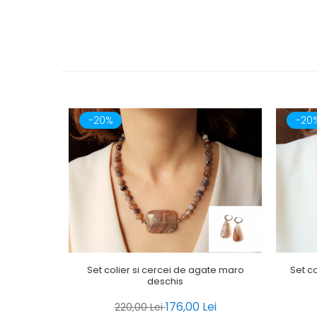
-20%
-20
Set colier si cercei de agate maro
Set co
deschis
176,00 Lei
220,00 Lei