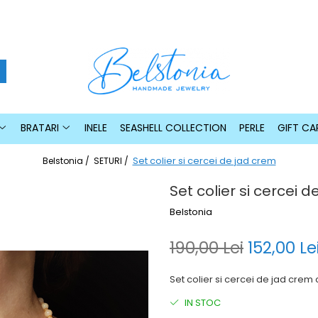
BRATARI
INELE
SEASHELL COLLECTION
PERLE
GIFT CA
Set colier si cercei de jad crem
Belstonia /
SETURI /
Set colier si cercei 
Belstonia
190,00 Lei
152,00 Le
Set colier si cercei de jad crem 
IN STOC