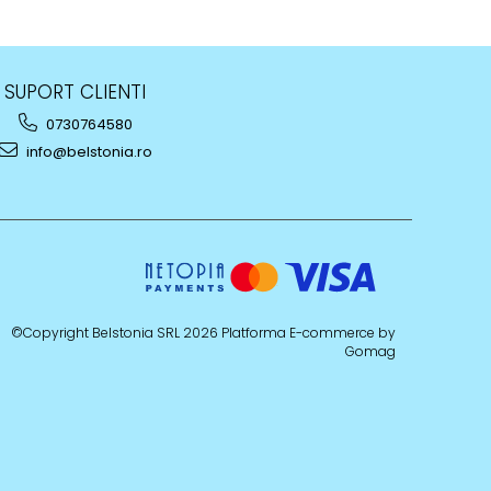
SUPORT CLIENTI
0730764580
info@belstonia.ro
©Copyright Belstonia SRL 2026
Platforma E-commerce by
Gomag