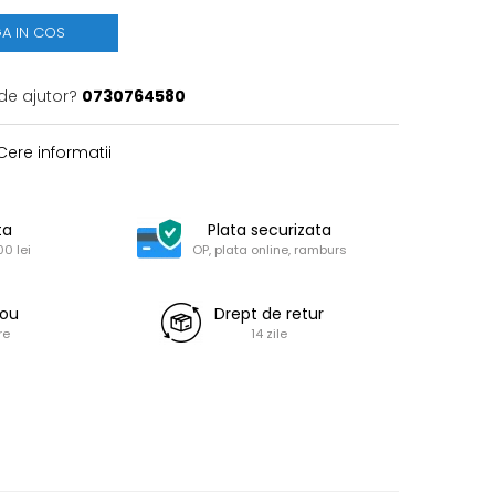
A IN COS
de ajutor?
0730764580
ere informatii
ta
Plata securizata
0 lei
OP, plata online, ramburs
dou
Drept de retur
re
14 zile