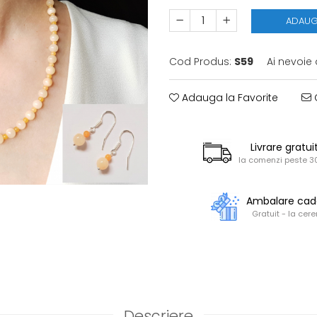
ADAUG
Cod Produs:
S59
Ai nevoie 
Adauga la Favorite
C
Livrare gratui
la comenzi peste 30
Ambalare ca
Gratuit - la cere
Descriere