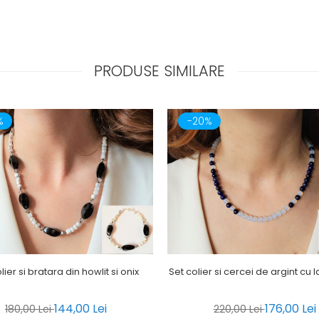
PRODUSE SIMILARE
%
-20%
lier si bratara din howlit si onix
Set colier si cercei de argint cu la
144,00 Lei
176,00 Lei
180,00 Lei
220,00 Lei