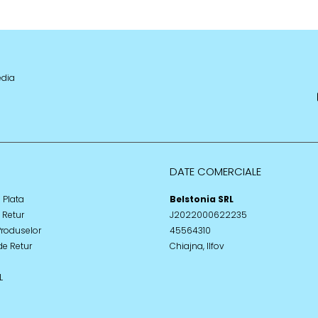
edia
DATE COMERCIALE
 Plata
Belstonia SRL
e Retur
J2022000622235
Produselor
45564310
de Retur
Chiajna, Ilfov
L