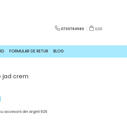
0730764580
0,00
RD
FORMULAR DE RETUR
BLOG
de jad crem
i
cu accesorii din argint 925