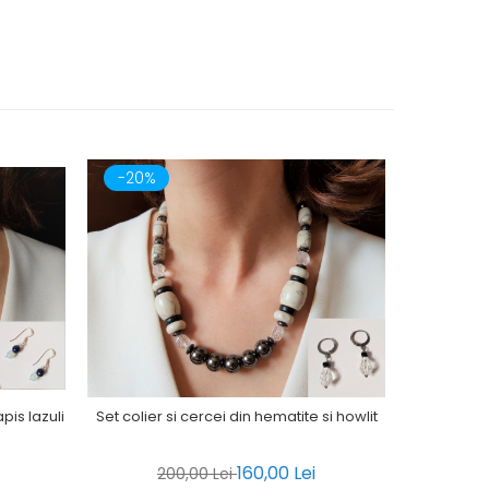
-20%
-20%
pis lazuli
Set colier s
Set colier si cercei din hematite si howlit
160,00 Lei
1
200,00 Lei