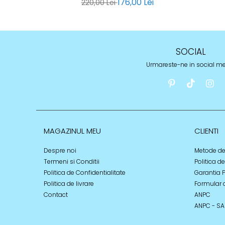
176,00 Lei
220,00 Lei
SOCIAL
Urmareste-ne in social m
MAGAZINUL MEU
CLIENTI
Despre noi
Metode de
Termeni si Conditii
Politica d
Politica de Confidentialitate
Garantia 
Politica de livrare
Formular 
Contact
ANPC
ANPC - SA