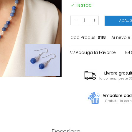
IN STOC
ADAUG
Cod Produs:
S118
Ai nevoie
Adauga la Favorite
C
Livrare gratui
la comenzi peste 30
Ambalare ca
Gratuit - la cere
Descriere