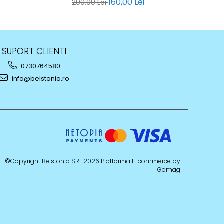
160,00 Lei
1
200,00 Lei
SUPORT CLIENTI
0730764580
info@belstonia.ro
©Copyright Belstonia SRL 2026
Platforma E-commerce by
Gomag