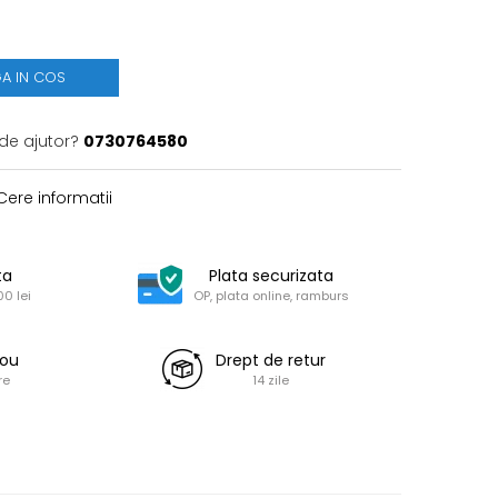
A IN COS
 de ajutor?
0730764580
ere informatii
ta
Plata securizata
0 lei
OP, plata online, ramburs
dou
Drept de retur
re
14 zile