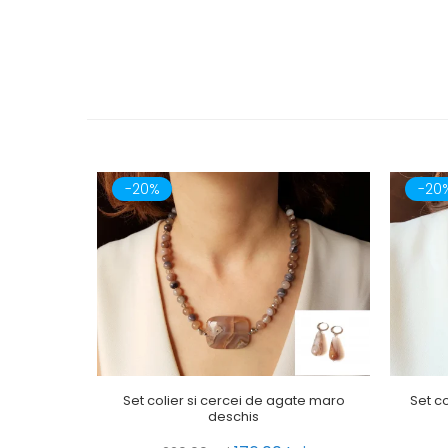
-20%
-20
Set colier si cercei de agate maro
Set co
deschis