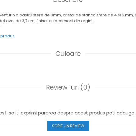
venturin albastru sfere de 8mm, cristal de stanca sfere de 4 si 6 mm,
 oval de 3,7 cm, finisat cu accesorii din argint.
.
e produs
Culoare
Review-uri
(0)
sti sa iti exprimi parerea despre acest produs poti adauga 
SCRIE UN REVIEW