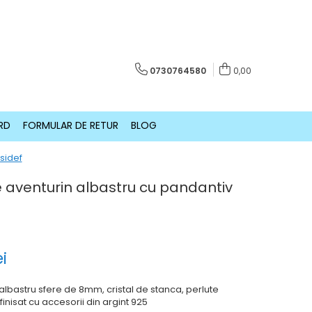
0730764580
0,00
RD
FORMULAR DE RETUR
BLOG
 sidef
de aventurin albastru cu pandantiv
i
 albastru sfere de 8mm, cristal de stanca, perlute
finisat cu accesorii din argint 925