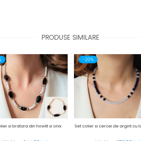
PRODUSE SIMILARE
%
-20%
lier si bratara din howlit si onix
Set colier si cercei de argint cu la