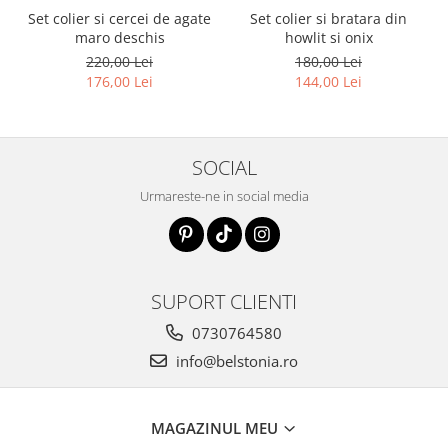
Set colier si cercei de agate
Set colier si bratara din
maro deschis
howlit si onix
220,00 Lei
180,00 Lei
176,00 Lei
144,00 Lei
SOCIAL
Urmareste-ne in social media
SUPORT CLIENTI
0730764580
info@belstonia.ro
MAGAZINUL MEU