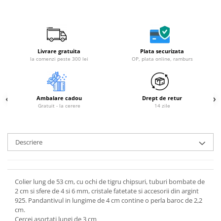
Livrare gratuita
Plata securizata
la comenzi peste 300 lei
OP, plata online, ramburs
Ambalare cadou
Drept de retur
Gratuit - la cerere
14 zile
Descriere
Colier lung de 53 cm, cu ochi de tigru chipsuri, tuburi bombate de
2 cm si sfere de 4 si 6 mm, cristale fatetate si accesorii din argint
925. Pandantivul in lungime de 4 cm contine o perla baroc de 2,2
cm.
Cercei asortati lungi de 3 cm