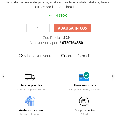
Set colier si cercei de jad roz, agata rotunda si cristale fatetate, finisat
cu accesorii din otel inoxidabil
IN STOC
ADAUGA IN COS
Cod Produs:
S29
Ai nevoie de ajutor?
0730764580
Adauga la Favorite
Cere informatii
Livrare gratuita
Plata securizata
la comenzi peste 300 lei
OP, plata online, ramburs
Ambalare cadou
Drept de retur
Gratuit - la cerere
14 zile