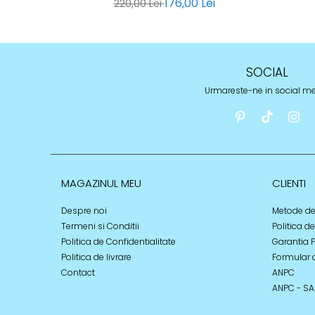
176,00 Lei
220,00 Lei
SOCIAL
Urmareste-ne in social m
MAGAZINUL MEU
CLIENTI
Despre noi
Metode de
Termeni si Conditii
Politica d
Politica de Confidentialitate
Garantia 
Politica de livrare
Formular 
Contact
ANPC
ANPC - SA