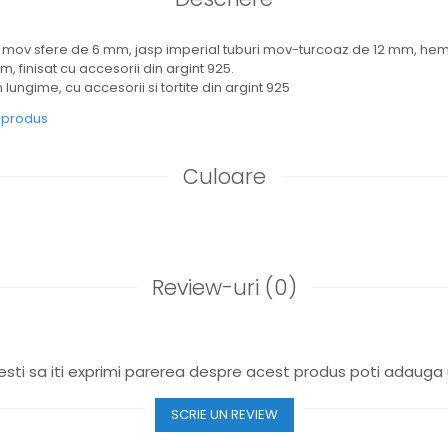
d mov sfere de 6 mm, jasp imperial tuburi mov-turcoaz de 12 mm, hema
m, finisat cu accesorii din argint 925.
 lungime, cu accesorii si tortite din argint 925
e produs
Culoare
Review-uri
(0)
sti sa iti exprimi parerea despre acest produs poti adauga 
SCRIE UN REVIEW