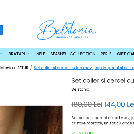
BRATARI
INELE
SEASHELL COLLECTION
PERLE
GIFT CA
Set colier si cercei cu jad mov, jasp imperial si crist
lstonia /
SETURI /
Set colier si cercei c
Belstonia
180,00 Lei
144,00 Le
Set colier si cercei cu jad mov, 
cristale fatetate, finisat cu acces
IN STOC