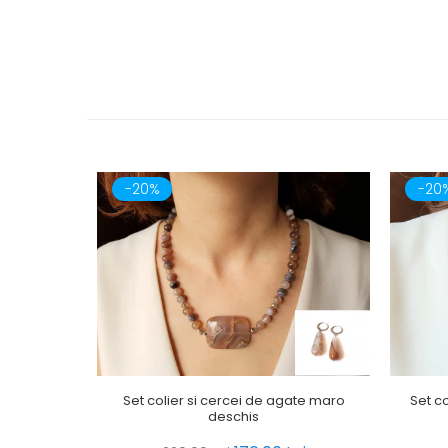
-20%
-20
Set colier si cercei de agate maro
Set co
deschis