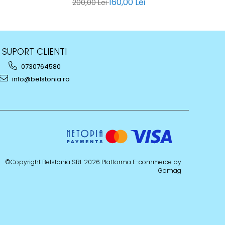
160,00 Lei
1
200,00 Lei
SUPORT CLIENTI
0730764580
info@belstonia.ro
©Copyright Belstonia SRL 2026
Platforma E-commerce by
Gomag