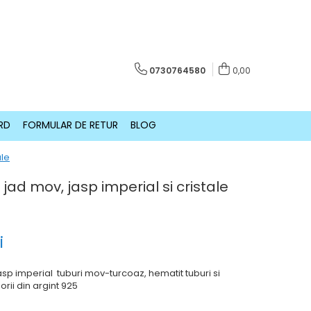
0730764580
0,00
RD
FORMULAR DE RETUR
BLOG
ale
u jad mov, jasp imperial si cristale
i
jasp imperial tuburi mov-turcoaz, hematit tuburi si
orii din argint 925