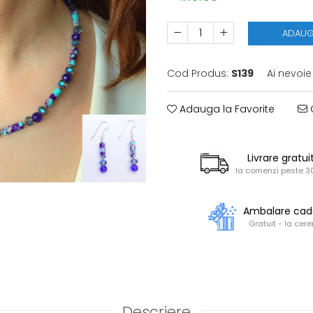
ADAUG
Cod Produs:
S139
Ai nevoie
Adauga la Favorite
C
Livrare gratui
la comenzi peste 30
Ambalare ca
Gratuit - la cere
Descriere