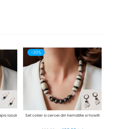
-20%
-20%
pis lazuli
Set colier s
Set colier si cercei din hematite si howlit