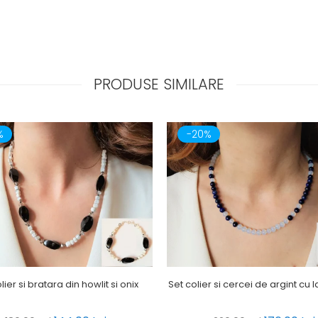
PRODUSE SIMILARE
%
-20%
lier si bratara din howlit si onix
Set colier si cercei de argint cu la