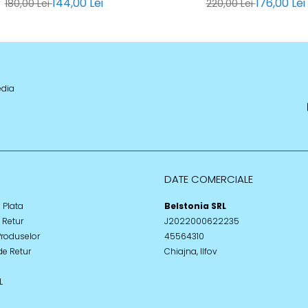
144,00 Lei
176,00 Lei
180,00 Lei
220,00 Lei
edia
DATE COMERCIALE
 Plata
Belstonia SRL
e Retur
J2022000622235
Produselor
45564310
de Retur
Chiajna, Ilfov
L