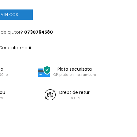
A IN COS
 de ajutor?
0730764580
ere informatii
ta
Plata securizata
0 lei
OP, plata online, ramburs
dou
Drept de retur
re
14 zile