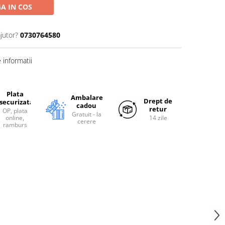
A IN COS
jutor?
0730764580
informatii
Plata
Ambalare
Drept de
securizata
cadou
retur
OP, plata
Gratuit - la
online,
14 zile
cerere
ramburs