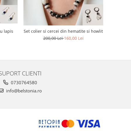
-20%
cu lapis
Set colier 
Set colier si cercei din hematite si howlit
200,00 Lei
160,00 Lei
1
SUPORT CLIENTI
0730764580
info@belstonia.ro