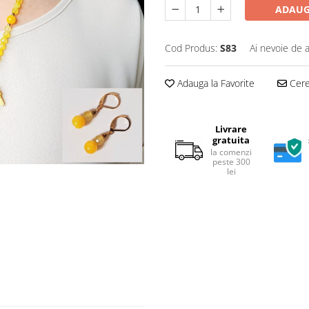
ADAUG
Cod Produs:
S83
Ai nevoie de a
Adauga la Favorite
Cere 
Livrare
gratuita
la comenzi
peste 300
lei