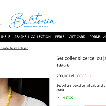
INELE
SEASHELL COLLECTION
PERLE
GIFT CARD
FORMULAR
andantiv frunza de jad
Set colier si cercei cu
Belstonia
200,00 Lei
160,00 Lei
Set colier si cercei cu jad galben si 
auriu
IN STOC