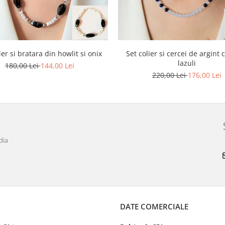
ier si bratara din howlit si onix
Set colier si cercei de argint 
lazuli
180,00 Lei
144,00 Lei
220,00 Lei
176,00 Lei
dia
DATE COMERCIALE