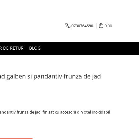
0730764580
0,00
 DE RETUR
BLOG
 jad galben si pandantiv frunza de jad
pandantiv frunza de jad, finisat cu accesorii din otel inoxidabil