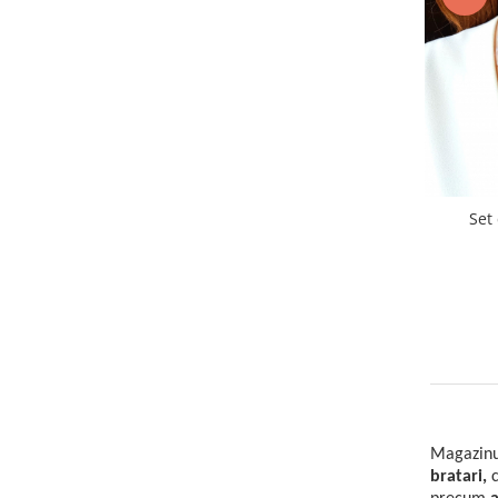
Set 
Magazinu
bratari,
c