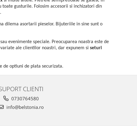
ix
si multe altele. Pietrele semipretioase se gasesc in
u toate gusturile. Folosim accesorii si inchizatori din
.
 dilema asortarii pieselor. Bijuteriile in sine sunt o
al sau evenimente speciale. Preocuparea noastra este de
 variate ale clientilor noastri, dar expunem si
seturi
e de optiuni de plata securizata.
SUPORT CLIENTI
0730764580
info@belstonia.ro