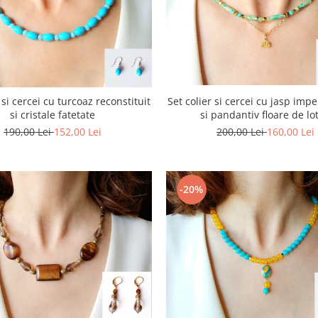
 si cercei cu turcoaz reconstituit
Set colier si cercei cu jasp impe
si cristale fatetate
si pandantiv floare de lo
190,00 Lei
152,00 Lei
200,00 Lei
160,00 Lei
-20%