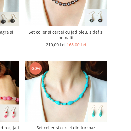
eagra si
Set colier si cercei cu jad bleu, sidef si
hematit
210,00 Lei
168,00 Lei
-20%
ad roz, jad
Set colier si cercei din turcoaz