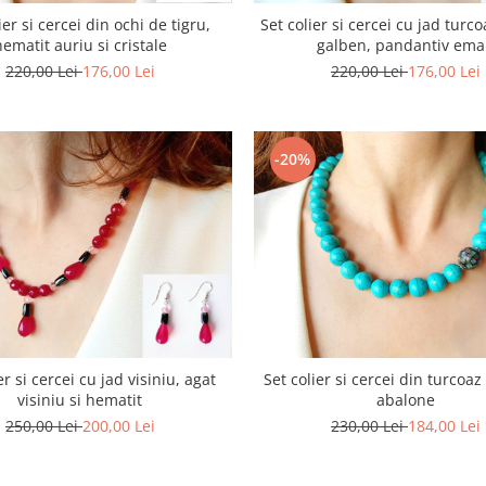
ier si cercei din ochi de tigru,
Set colier si cercei cu jad turco
hematit auriu si cristale
galben, pandantiv ema
220,00 Lei
176,00 Lei
220,00 Lei
176,00 Lei
-20%
er si cercei cu jad visiniu, agat
Set colier si cercei din turcoaz
visiniu si hematit
abalone
250,00 Lei
200,00 Lei
230,00 Lei
184,00 Lei