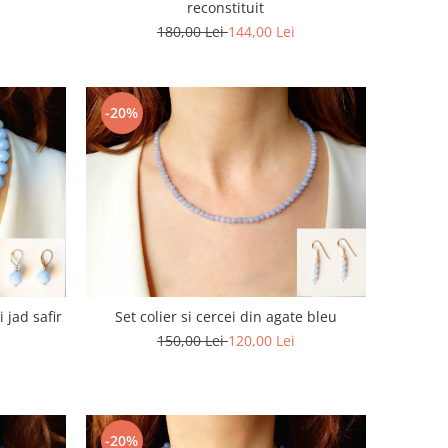
reconstituit
180,00 Lei
144,00 Lei
-20%
i jad safir
Set colier si cercei din agate bleu
150,00 Lei
120,00 Lei
-20%