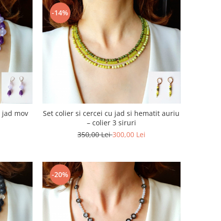
-14%
si jad mov
Set colier si cercei cu jad si hematit auriu
– colier 3 siruri
350,00 Lei
300,00 Lei
-20%