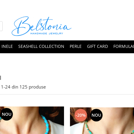
INELE
SEASHELL COLLECTION
PERLE
GIFT CARD
FORMULAR
I
1-
24
din
125
produse
NOU
-20%
NOU