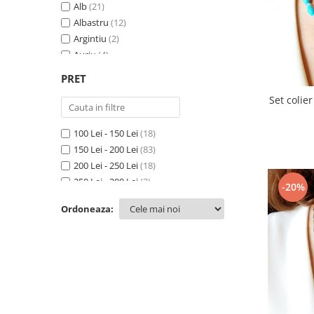
Alb
(21)
Albastru
(12)
Argintiu
(2)
Auriu
(4)
Bej
(6)
PRET
Bleu
(14)
Set colier
Bleumarin
(6)
Crem
(2)
100 Lei - 150 Lei
(18)
Fucsia
(1)
150 Lei - 200 Lei
(83)
Galben
(11)
200 Lei - 250 Lei
(18)
Grena
(4)
250 Lei - 300 Lei
(3)
Gri
(13)
-20%
300 Lei - 400 Lei
(2)
Lila
(4)
Ordoneaza:
400 Lei - 500 Lei
(1)
Maro
(13)
Mov
(7)
Multicolor
(2)
Negru
(26)
Opalescent
(4)
Portocaliu
(5)
Rosu
(11)