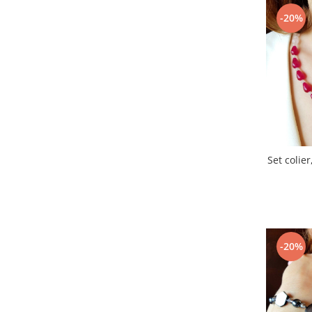
-20%
Set colier
-20%