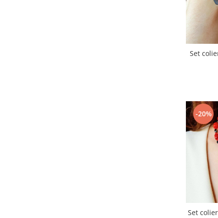
Set colie
-20%
Set colie