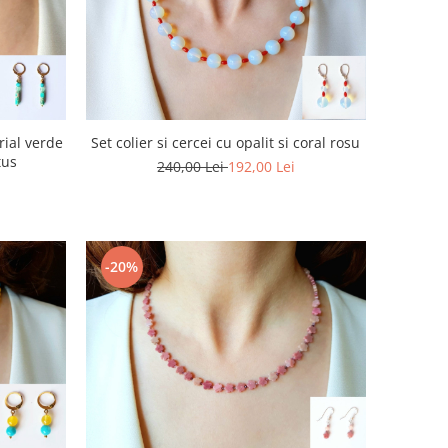
rial verde
Set colier si cercei cu opalit si coral rosu
tus
240,00 Lei
192,00 Lei
-20%