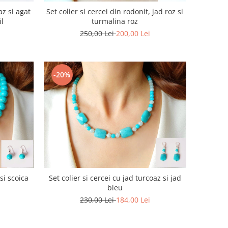
az si agat
Set colier si cercei din rodonit, jad roz si
il
turmalina roz
250,00 Lei
200,00 Lei
-20%
 si scoica
Set colier si cercei cu jad turcoaz si jad
bleu
230,00 Lei
184,00 Lei