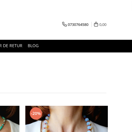
0730764580
0,00
 DE RETUR
BLOG
-20%