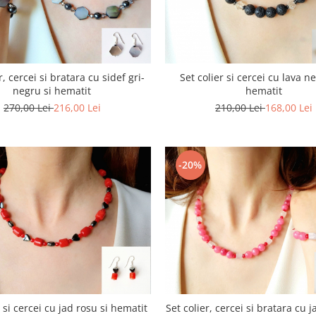
r, cercei si bratara cu sidef gri-
Set colier si cercei cu lava n
negru si hematit
hematit
270,00 Lei
216,00 Lei
210,00 Lei
168,00 Lei
-20%
r si cercei cu jad rosu si hematit
Set colier, cercei si bratara cu j