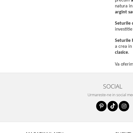
precum
a
natura in
argint sa
Seturile
investiti
Seturil
a crea i
clasice
.
Va oferim
SOCIAL
Urmareste-ne in social me