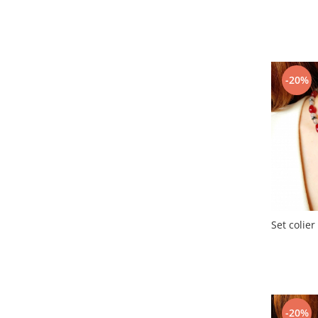
-20%
Set colier
-20%