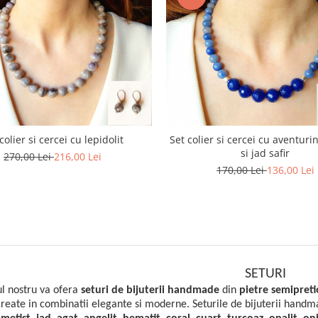
colier si cercei cu lepidolit
Set colier si cercei cu aventuri
si jad safir
270,00 Lei
216,00 Lei
170,00 Lei
136,00 Lei
SETURI
l nostru va ofera
seturi de bijuterii handmade
din
pietre semipret
reate in combinatii elegante si moderne. Seturile de bijuterii hand