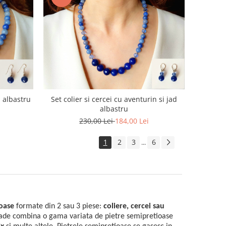
n albastru
Set colier si cercei cu aventurin si jad
albastru
230,00 Lei
184,00 Lei
1
2
3
6
...
ioase
formate din 2 sau 3 piese:
coliere, cercei sau
made combina o gama variata de pietre semipretioase