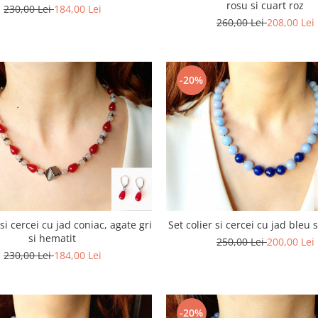
rosu si cuart roz
230,00 Lei
184,00 Lei
260,00 Lei
208,00 Lei
-20%
 si cercei cu jad coniac, agate gri
Set colier si cercei cu jad bleu s
si hematit
250,00 Lei
200,00 Lei
230,00 Lei
184,00 Lei
-20%