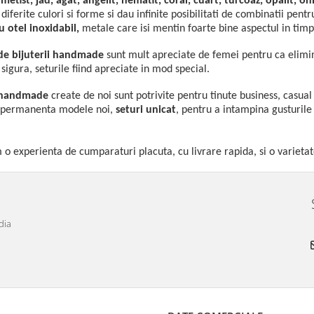
metist, jad, agat, angelit, hematit, coral, cuart, turcoaz, opalit, on
 diferite culori si forme si dau infinite posibilitati de combinatii pentr
u otel inoxidabil,
metale care isi mentin foarte bine aspectul in timp
 de bijuterii handmade
sunt mult apreciate de femei pentru ca elimina
e sigura, seturile fiind apreciate in mod special.
e handmade
create de noi sunt potrivite pentru tinute business, casu
n permanenta modele noi,
seturi
unicat
, pentru a intampina gusturile
 o experienta de cumparaturi placuta, cu livrare rapida, si o varietat
dia