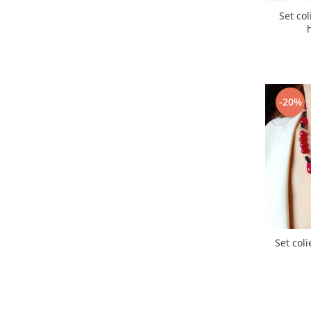
Roz
(9)
Set col
Roz-somon
(1)
Translucid
(5)
Transparent
(7)
Turcoaz
(12)
Verde
(15)
-20%
Vernil
(1)
Visiniu
(2)
Set coli