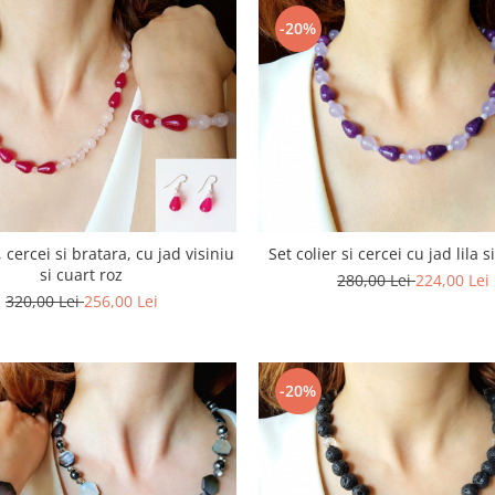
-20%
, cercei si bratara, cu jad visiniu
Set colier si cercei cu jad lila 
si cuart roz
280,00 Lei
224,00 Lei
320,00 Lei
256,00 Lei
-20%