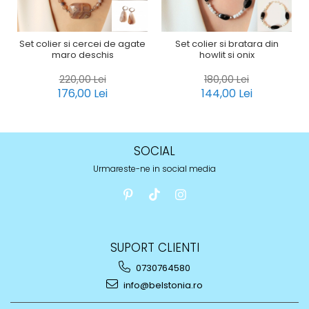
Set colier si cercei de agate
Set colier si bratara din
maro deschis
howlit si onix
220,00 Lei
180,00 Lei
176,00 Lei
144,00 Lei
SOCIAL
Urmareste-ne in social media
SUPORT CLIENTI
0730764580
info@belstonia.ro