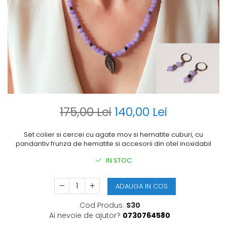
175,00 Lei
140,00 Lei
Set colier si cercei cu agate mov si hematite cuburi, cu
pandantiv frunza de hematite si accesorii din otel inoxidabil
IN STOC
ADAUGA IN COS
Cod Produs:
S30
Ai nevoie de ajutor?
0730764580