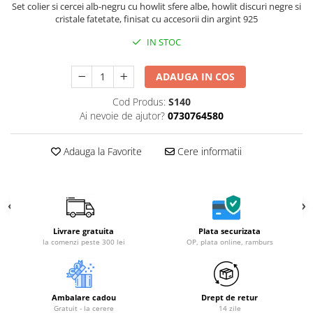
Set colier si cercei alb-negru cu howlit sfere albe, howlit discuri negre si
cristale fatetate, finisat cu accesorii din argint 925
IN STOC
ADAUGA IN COS
Cod Produs:
S140
Ai nevoie de ajutor?
0730764580
Adauga la Favorite
Cere informatii
Livrare gratuita
Plata securizata
la comenzi peste 300 lei
OP, plata online, ramburs
Ambalare cadou
Drept de retur
Gratuit - la cerere
14 zile