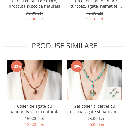
Cercei cu stea de mare,
Cercei cu stea de mare
broscuta si scoica naturala
turcoaz, agate, hematite,
turcoaz reconstituit, cristale
70,00 Lei
70,00 Lei
picaturi
56,00 Lei
56,00 Lei
PRODUSE SIMILARE
-20%
-20%
Colier de agate cu
Set colier si cercei cu
pandantiv scoica naturala
turcoaz, agate si pandantiv
scoica naturala
150,00 Lei
195,00 Lei
120,00 Lei
156,00 Lei