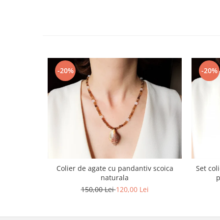
-20%
-20%
Colier de agate cu pandantiv scoica
Set col
naturala
p
150,00 Lei
120,00 Lei