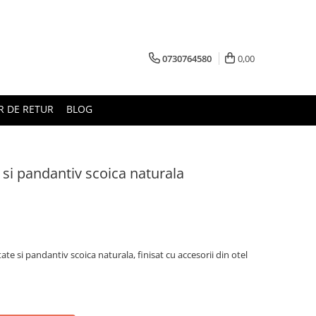
0730764580
0,00
 DE RETUR
BLOG
b si pandantiv scoica naturala
etate si pandantiv scoica naturala, finisat cu accesorii din otel