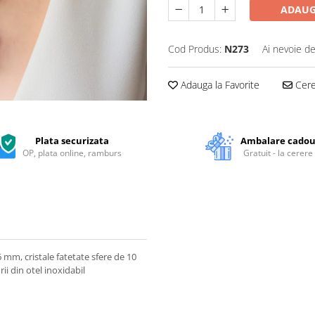
ADAUG
Cod Produs:
N273
Ai nevoie de
Adauga la Favorite
Cere 
Plata securizata
Ambalare cado
OP, plata online, ramburs
Gratuit - la cerere
6 mm, cristale fatetate sfere de 10
ii din otel inoxidabil