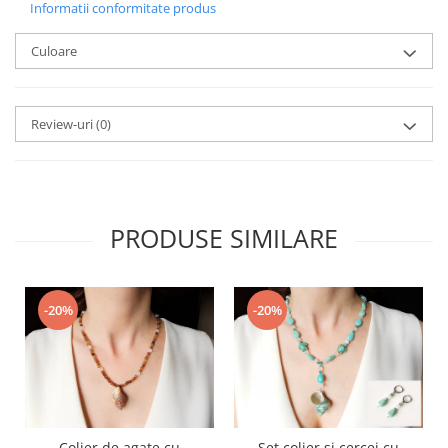
Informatii conformitate produs
Culoare
Review-uri
(0)
PRODUSE SIMILARE
-20%
-20%
Colier de agate cu
Set colier si cercei cu