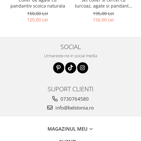
pandantiv scoica naturala
turcoaz, agate si pandantiv
scoica naturala
150,00 Lei
195,00 Lei
120,00 Lei
156,00 Lei
SOCIAL
Urmareste-ne in social media
SUPORT CLIENTI
0730764580
info@belstonia.ro
MAGAZINUL MEU