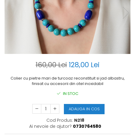
160,00 Lei
128,00 Lei
Colier cu pietre mari de turcoaz reconstituit si jad albastru,
finisat cu accesorii din otel inoxidabil
IN STOC
ADAUGA IN COS
Cod Produs:
N218
Ai nevoie de ajutor?
0730764580