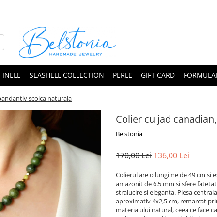
INELE
SEASHELL COLLECTION
PERLE
GIFT CARD
FORMULAR
 pandantiv scoica naturala
Colier cu jad canadian
Belstonia
170,00 Lei
136,00 Lei
Colierul are o lungime de 49 cm si 
amazonit de 6,5 mm si sfere fateta
stralucire si eleganta. Piesa centr
aproximativ 4x2,5 cm, remarcat prin 
materialului natural, ceea ce face ca