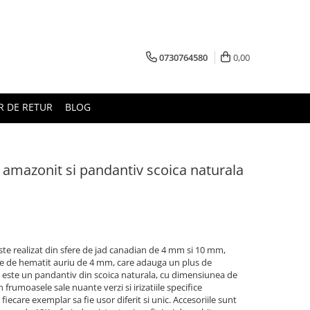
0730764580
0,00
 DE RETUR
BLOG
, amazonit si pandantiv scoica naturala
este realizat din sfere de jad canadian de 4 mm si 10 mm,
te de hematit auriu de 4 mm, care adauga un plus de
ala este un pandantiv din scoica naturala, cu dimensiunea de
frumoasele sale nuante verzi si irizatiile specifice
 fiecare exemplar sa fie usor diferit si unic. Accesoriile sunt