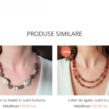
PRODUSE SIMILARE
-20%
er cu howlit si cuart fumuriu
Colier de agate, cuart si 
150,00 Lei
120,00 Lei
165,00 Lei
132,00 Lei