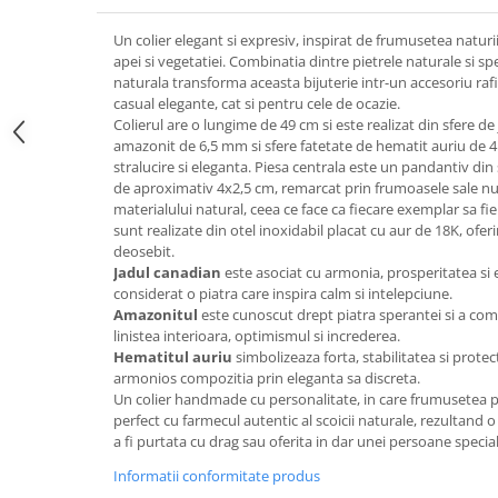
Un colier elegant si expresiv, inspirat de frumusetea naturii 
apei si vegetatiei. Combinatia dintre pietrele naturale si s
naturala transforma aceasta bijuterie intr-un accesoriu rafi
casual elegante, cat si pentru cele de ocazie.
Colierul are o lungime de 49 cm si este realizat din sfere 
amazonit de 6,5 mm si sfere fatetate de hematit auriu de 
stralucire si eleganta. Piesa centrala este un pandantiv di
de aproximativ 4x2,5 cm, remarcat prin frumoasele sale nuant
materialului natural, ceea ce face ca fiecare exemplar sa fie u
sunt realizate din otel inoxidabil placat cu aur de 18K, oferi
deosebit.
Jadul canadian
este asociat cu armonia, prosperitatea si e
considerat o piatra care inspira calm si intelepciune.
Amazonitul
este cunoscut drept piatra sperantei si a comun
linistea interioara, optimismul si increderea.
Hematitul auriu
simbolizeaza forta, stabilitatea si prote
armonios compozitia prin eleganta sa discreta.
Un colier handmade cu personalitate, in care frumusetea p
perfect cu farmecul autentic al scoicii naturale, rezultand o
a fi purtata cu drag sau oferita in dar unei persoane special
Informatii conformitate produs