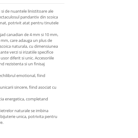
si de nuantele linistitoare ale
pectaculosul pandantiv din scoica
nat, potrivit atat pentru tinutele
de jad canadian de 4 mm si 10 mm,
4 mm, care adauga un plus de
n scoica naturala, cu dimensiunea
e verzi si irizatiile specifice
sor diferit si unic. Accesoriile
nd rezistenta si un finisaj
chilibrul emotional, fiind
icarii sincere, fiind asociat cu
ctia energetica, completand
ietrelor naturale se imbina
 bijuterie unica, potrivita pentru
e.