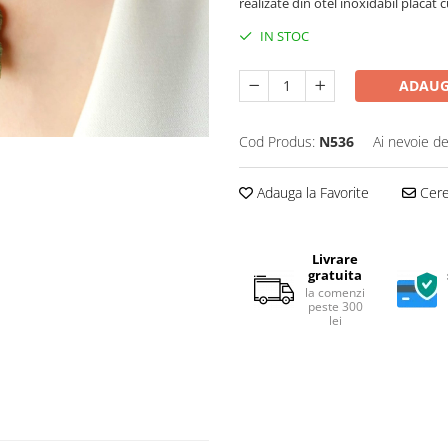
realizate din otel inoxidabil placat 
IN STOC
ADAUG
Cod Produs:
N536
Ai nevoie de
Adauga la Favorite
Cere 
Livrare
gratuita
la comenzi
peste 300
lei