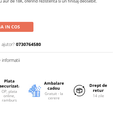
cu aur de 18K, oferind rezistenta si un finisaj deosebit.
A IN COS
 ajutor?
0730764580
informatii
Plata
Ambalare
Drept de
securizata
cadou
retur
OP, plata
Gratuit - la
online,
14 zile
cerere
ramburs