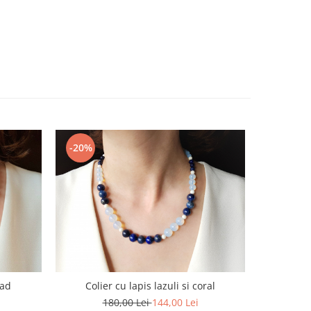
-20%
-20%
jad
Colier cu lapis lazuli si coral
Co
180,00 Lei
144,00 Lei
1