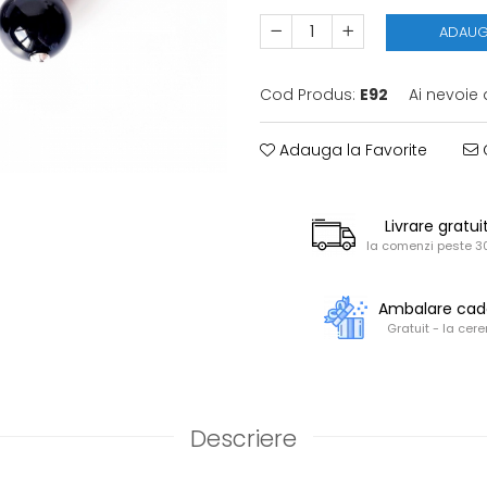
ADAUG
Cod Produs:
E92
Ai nevoie 
Adauga la Favorite
C
Livrare gratui
la comenzi peste 30
Ambalare ca
Gratuit - la cere
Descriere