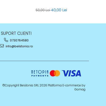
40,00 Lei
50,00 Lei
SUPORT CLIENTI
0730764580
info@belstonia.ro
©Copyright Belstonia SRL 2026
Platforma E-commerce by
Gomag