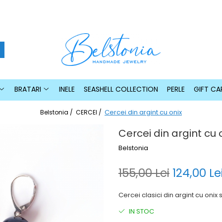
BRATARI
INELE
SEASHELL COLLECTION
PERLE
GIFT CA
Cercei din argint cu onix
Belstonia /
CERCEI /
Cercei din argint cu 
Belstonia
155,00 Lei
124,00 Le
Cercei clasici din argint cu onix
IN STOC