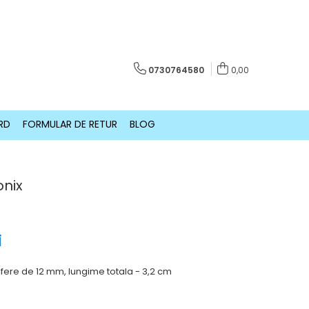
0730764580
0,00
RD
FORMULAR DE RETUR
BLOG
onix
i
 sfere de 12 mm, lungime totala - 3,2 cm