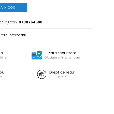
A IN COS
de ajutor?
0730764580
ere informatii
ta
Plata securizata
0 lei
OP, plata online, ramburs
dou
Drept de retur
re
14 zile