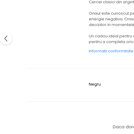
Cercei clasici din argin
Onixul este cunoscut pe
energie negativa. Onixu
deciziilor in momentele 
Un cadou ideal pentru c
pentru a completa orice 
Informatii conformitat
Negru
Daca dore