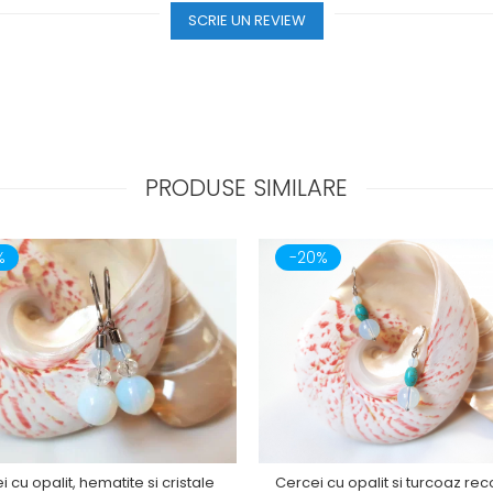
SCRIE UN REVIEW
PRODUSE SIMILARE
%
-20%
 cu opalit, hematite si cristale
Cercei cu opalit si turcoaz reco