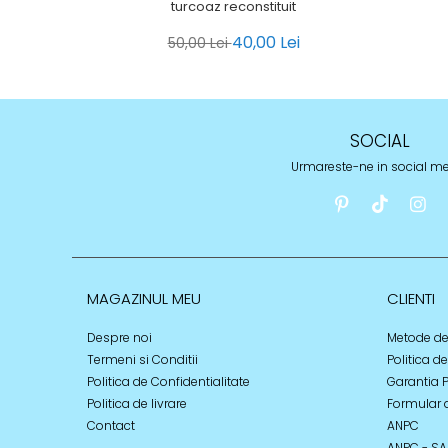
turcoaz reconstituit
40,00 Lei
50,00 Lei
SOCIAL
Urmareste-ne in social m
MAGAZINUL MEU
CLIENTI
Despre noi
Metode de
Termeni si Conditii
Politica d
Politica de Confidentialitate
Garantia 
Politica de livrare
Formular 
Contact
ANPC
ANPC - SA