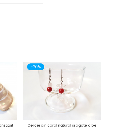
-20%
-20%
nstituit
Cercei din coral natural si agate albe
Cercei din