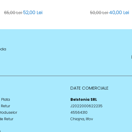
52,00 Lei
40,00 Lei
65,00 Lei
50,00 Lei
edia
DATE COMERCIALE
 Plata
Belstonia SRL
e Retur
J2022000622235
Produselor
45564310
de Retur
Chiajna, Ilfov
L