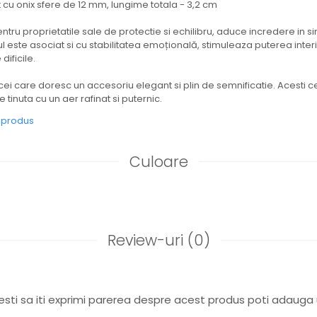
t cu onix sfere de 12 mm, lungime totala - 3,2 cm
ntru proprietatile sale de protectie si echilibru, aduce incredere in si
l este asociat si cu stabilitatea emoțională, stimuleaza puterea interi
dificile.
ei care doresc un accesoriu elegant si plin de semnificatie. Acesti ce
tinuta cu un aer rafinat si puternic.
e produs
Culoare
Review-uri
(0)
sti sa iti exprimi parerea despre acest produs poti adauga 