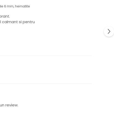
e de 6 mm, hematite
ibrant.
ul calmant si pentru
un review.