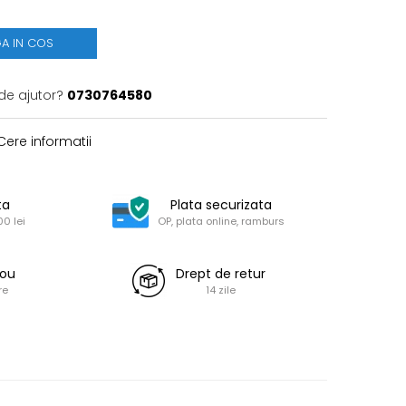
A IN COS
de ajutor?
0730764580
ere informatii
ta
Plata securizata
0 lei
OP, plata online, ramburs
dou
Drept de retur
re
14 zile