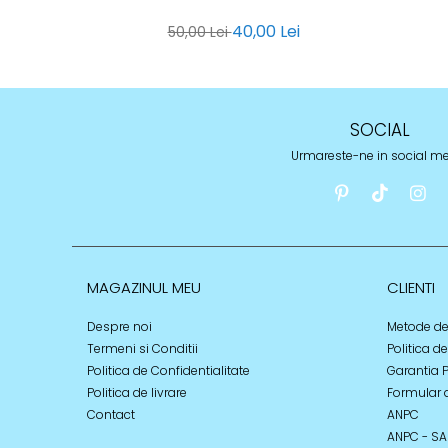
40,00 Lei
50,00 Lei
SOCIAL
Urmareste-ne in social m
MAGAZINUL MEU
CLIENTI
Despre noi
Metode de
Termeni si Conditii
Politica d
Politica de Confidentialitate
Garantia 
Politica de livrare
Formular 
Contact
ANPC
ANPC - SA