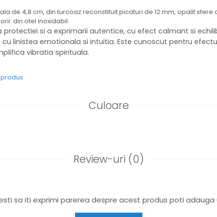
ala de 4,8 cm, din turcoaz reconstituit picaturi de 12 mm, opalit sfer
ii din otel inoxidabil.
 protectiei si a exprimarii autentice, cu efect calmant si echil
 cu linistea emotionala si intuitia. Este cunoscut pentru efect
ifica vibratia spirituala.
e produs
Culoare
Review-uri
(0)
sti sa iti exprimi parerea despre acest produs poti adauga 