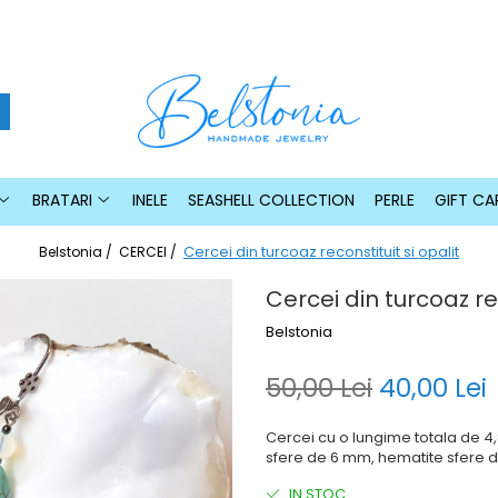
BRATARI
INELE
SEASHELL COLLECTION
PERLE
GIFT CA
Cercei din turcoaz reconstituit si opalit
Belstonia /
CERCEI /
Cercei din turcoaz rec
Belstonia
50,00 Lei
40,00 Lei
Cercei cu o lungime totala de 4,8
sfere de 6 mm, hematite sfere de
IN STOC