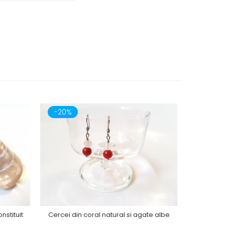
-20%
-20%
nstituit
Cercei din coral natural si agate albe
Cercei din 