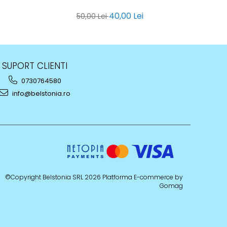
40,00 Lei
50,00 Lei
SUPORT CLIENTI
0730764580
info@belstonia.ro
©Copyright Belstonia SRL 2026
Platforma E-commerce by
Gomag