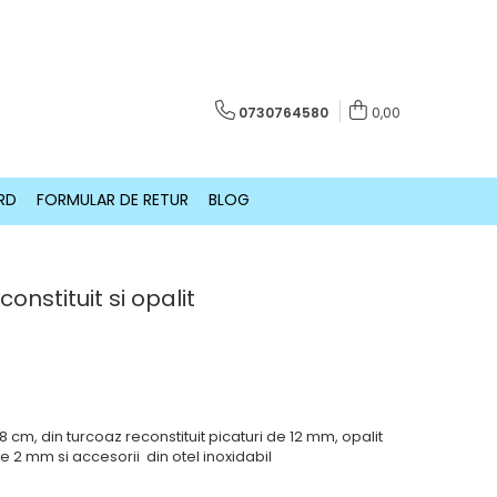
0730764580
0,00
RD
FORMULAR DE RETUR
BLOG
onstituit si opalit
 cm, din turcoaz reconstituit picaturi de 12 mm, opalit
 2 mm si accesorii din otel inoxidabil