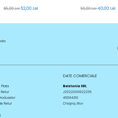
52,00 Lei
40,00 Lei
65,00 Lei
50,00 Lei
edia
DATE COMERCIALE
 Plata
Belstonia SRL
e Retur
J2022000622235
Produselor
45564310
de Retur
Chiajna, Ilfov
L