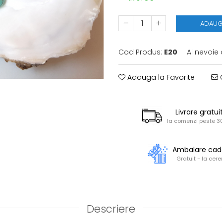
ADAUG
Cod Produs:
E20
Ai nevoie 
Adauga la Favorite
C
Livrare gratui
la comenzi peste 30
Ambalare ca
Gratuit - la cere
Descriere