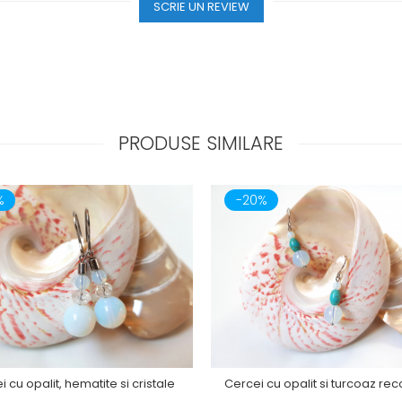
SCRIE UN REVIEW
PRODUSE SIMILARE
%
-20%
 cu opalit, hematite si cristale
Cercei cu opalit si turcoaz reco