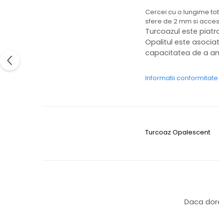
Cercei cu o lungime tot
sfere de 2 mm si accesor
Turcoazul este piatra
Opalitul este asociat
capacitatea de a ampl
Informatii conformitat
Turcoaz
Opalescent
Daca dore