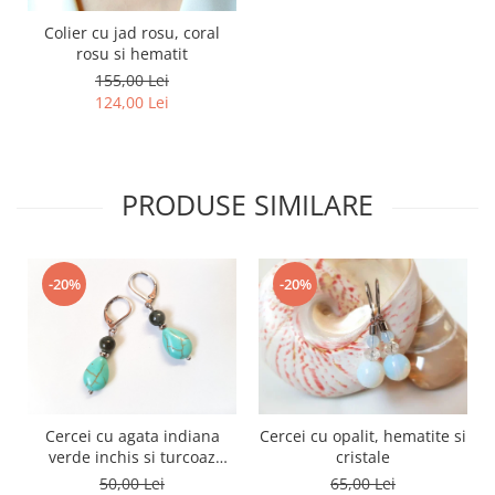
Colier cu jad rosu, coral
rosu si hematit
155,00 Lei
124,00 Lei
PRODUSE SIMILARE
-20%
-20%
Cercei cu agata indiana
Cercei cu opalit, hematite si
verde inchis si turcoaz
cristale
reconstituit
50,00 Lei
65,00 Lei