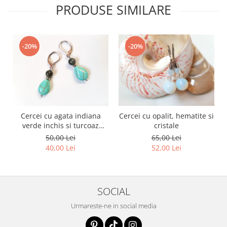
PRODUSE SIMILARE
-20%
-20%
Cercei cu agata indiana
Cercei cu opalit, hematite si
verde inchis si turcoaz
cristale
reconstituit
50,00 Lei
65,00 Lei
40,00 Lei
52,00 Lei
SOCIAL
Urmareste-ne in social media