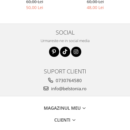
hematit auriu
60,00 Lei
60,00 Lei
50,00 Lei
48,00 Lei
SOCIAL
Urmareste-ne in social media
SUPORT CLIENTI
0730764580
info@belstonia.ro
MAGAZINUL MEU
CLIENTI