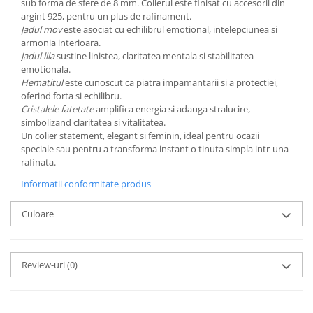
sub forma de sfere de 8 mm. Colierul este finisat cu accesorii din
argint 925, pentru un plus de rafinament.
Jadul mov
este asociat cu echilibrul emotional, intelepciunea si
armonia interioara.
Jadul lila
sustine linistea, claritatea mentala si stabilitatea
emotionala.
Hematitul
este cunoscut ca piatra impamantarii si a protectiei,
oferind forta si echilibru.
Cristalele fatetate
amplifica energia si adauga stralucire,
simbolizand claritatea si vitalitatea.
Un colier statement, elegant si feminin, ideal pentru ocazii
speciale sau pentru a transforma instant o tinuta simpla intr-una
rafinata.
Informatii conformitate produs
Culoare
Review-uri
(0)