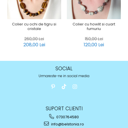
Colier cu ochi de tigru si
Colier cu howlit si cuart
cristale
fumuriu
260,00 Lei
150,00 Lei
208,00 Lei
120,00 Lei
SOCIAL
Urmareste-ne in social media
SUPORT CLIENTI
0730764580
info@belstonia.ro