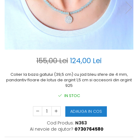
155,00 Lei
124,00 Lei
Colier la baza gatului (39,5 cm) cu jad bleu sfere de 4 mm,
pandantiv floare de lotus de argint 1,5 cm si accesorii din argint
925
IN STOC
ADAUGA IN COS
Cod Produs:
N363
Ai nevoie de ajutor?
0730764580