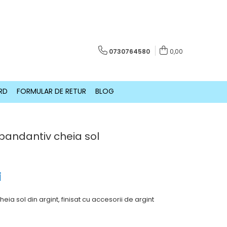
0730764580
0,00
RD
FORMULAR DE RETUR
BLOG
 pandantiv cheia sol
i
eia sol din argint, finisat cu accesorii de argint