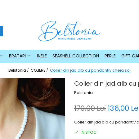
BRATARI
INELE
SEASHELL COLLECTION
PERLE
GIFT CA
Colier din jad alb cu pandantiv cheia sol
Belstonia /
COLIERE /
Colier din jad alb cu
Belstonia
170,00 Lei
136,00 Le
Colier din jad alb cu pandantiv ch
IN STOC