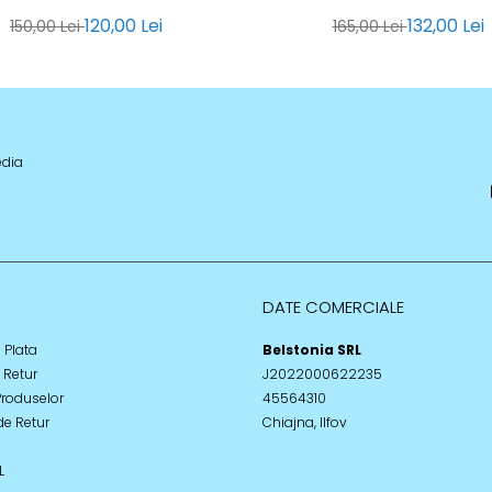
120,00 Lei
132,00 Lei
150,00 Lei
165,00 Lei
edia
DATE COMERCIALE
 Plata
Belstonia SRL
e Retur
J2022000622235
Produselor
45564310
de Retur
Chiajna, Ilfov
L