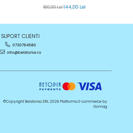
144,00 Lei
180,00 Lei
SUPORT CLIENTI
0730764580
info@belstonia.ro
©Copyright Belstonia SRL 2026
Platforma E-commerce by
Gomag