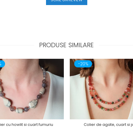
PRODUSE SIMILARE
%
-20%
ier cu howlit si cuart fumuriu
Colier de agate, cuart si 