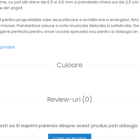
e, cu jad alb sfere de 6,5 si 4,5 mm si pandantiv cheia sol de 2,5 cmdi
e din argint.
pentru proprietatile sale de purificare si echilibrare a energiilor, fii
i armoniei. Pandantivul aduce o nota muzicala delicata si sofisticata. D
legere perfecta pentru orice ocazie speciala sau pentru a adauga un 
e produs
Culoare
Review-uri
(0)
sti sa iti exprimi parerea despre acest produs poti adauga 
SCRIE UN REVIEW