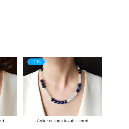
-20%
-20%
jad
Colier cu lapis lazuli si coral
Co