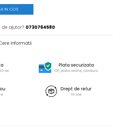
A IN COS
e de ajutor?
0730764580
ere informatii
ta
Plata securizata
0 lei
OP, plata online, ramburs
dou
Drept de retur
re
14 zile