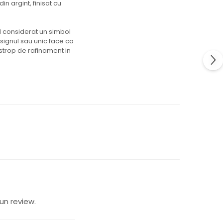
n argint, finisat cu
nd considerat un simbol
esignul sau unic face ca
strop de rafinament in
un review.