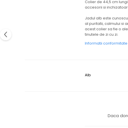
Colier de 44,5 cm lungim
accesorii si inchizatoar
Jadul alb este cunoscut 
al puritatii, calmului s
acest colier sa fie o a
tinutele de zi cu zi.
Informatii conformitat
Alb
Daca dore