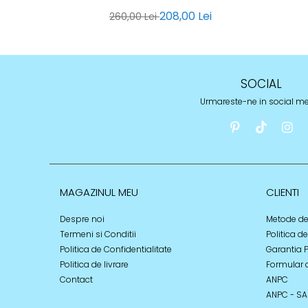
208,00 Lei
260,00 Lei
SOCIAL
Urmareste-ne in social m
MAGAZINUL MEU
CLIENTI
Despre noi
Metode de
Termeni si Conditii
Politica d
Politica de Confidentialitate
Garantia 
Politica de livrare
Formular 
Contact
ANPC
ANPC - SA