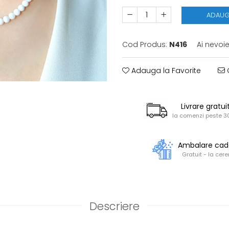
ADAUG
Cod Produs:
N416
Ai nevoi
Adauga la Favorite
C
Livrare gratui
la comenzi peste 30
Ambalare ca
Gratuit - la cere
Descriere